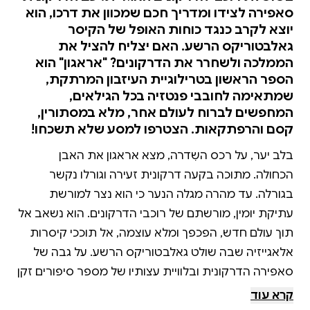
סאפירה לצידו ומדריך חכם שמכוון את דרכו, הוא
יוצא לקרב כנגד כוחות האופל של הקיסר
גאלבטוריקס הרשע. האם יצליח להציל את
הממלכה ולשחרר את הדרקונים? "אראגון" הוא
הספר הראשון בטרילוגיית העיזבון המרתקת,
שמתאימה לחובבי פנטזיה בכל הגילאים,
המחפשים לברוח לעולם אחר, מלא במסתורין,
קסם והרפתקאות. הצטרפו למסע שלא תשכחו!
בלב יער, על רכס השִדרה, מצא אראגון את האבן
הכחולה. מתוכה בקעה דרקונית זעירה וגורלו נקשר
בגורלה. עד מהרה מגלה הנער כי הוא נצר למורשת
עתיקת יומין, מורשתם של רוכבי הדרקונים. הוא נשאב אל
תוך עולם חדש, הפכפך ומלא עוצמה, אל תוככי קיסרות
אלאגייזיה שבה שולט גאלבטוריקס הרשע. על גבה של
סאפירה הדרקונית ובלוויית עצותיו של מספר סיפורים זקן
יוצא הנער למסע רווי סכנה. כי רק אראגון, אחרון רוכבי
קרא עוד