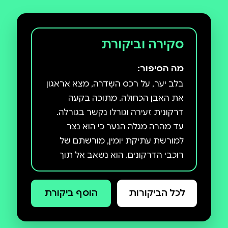
סקירה וביקורת
מה הסיפור:
בלב יער, על רכס השִדרה, מצא אראגון
את האבן הכחולה. מתוכה בקעה
דרקונית זעירה וגורלו נקשר בגורלה.
עד מהרה מגלה הנער כי הוא נצר
למורשת עתיקת יומין, מורשתם של
רוכבי הדרקונים. הוא נשאב אל תוך
עולם חדש, הפכפך ומלא עוצמה, אל
תוככי קיסרות אלאגייזיה שבה שולט
לכל הביקורות
הוסף ביקורת
גאלבטוריקס הרשע. על גבה של
סאפירה הדרקונית ובלוויית עצותיו של
מספר סיפורים זקן יוצא הנער למסע