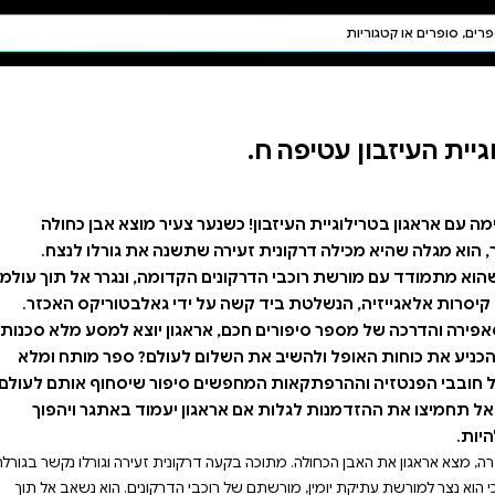
חיפוש AI
דת ויהדות
תפילה
חגים ומועדים
תלמוד
קבלה
 צעיר מוצא אבן כחולה
תשנה את גורלו לנצח.
קדומה, ונגרר אל תוך עולמה
ידי גאלבטוריקס האכזר.
גון יוצא למסע מלא סכנות