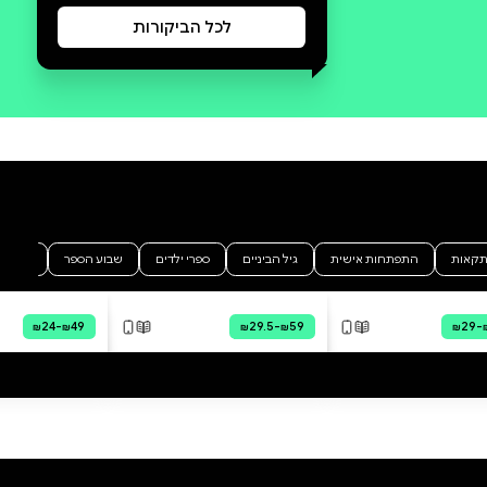
סקירה וביקורת
מה הסיפור:
בלב יער, על רכס השִדרה, מצא
אראגון את האבן הכחולה. מתוכה
בקעה דרקונית זעירה וגורלו נקשר
בגורלה. עד מהרה מגלה הנער כי
הוא נצר למורשת עתיקת יומין,
מורשתם של רוכבי הדרקונים. הוא
נשאב אל תוך עולם חדש, הפכפך
ומלא עוצמה, אל תוככי קיסרות
אלאגייזיה שבה שולט גאלבטוריקס