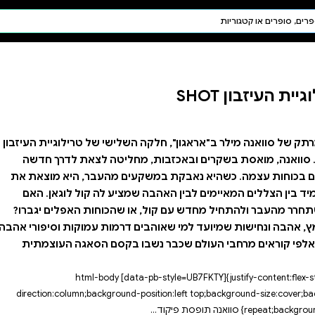
חיפוש AI
דת ויהדות
תפילה
חגים ומועדים
תלמוד
קבלה
ישי של טרילוגיית העיזבון
יטה לצאת לדרך חדשה
 מהעבר, היא מוצאת את
ע לה קול לוגאן. האם
הכוחות האפלים יגברו?