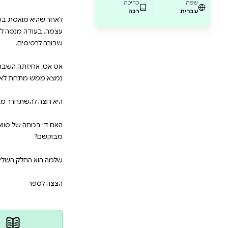
של אומץ, אהבה ונחישות שמיועד למי שאוהבים ד
טרפו לאלפי קוראים מרחבי העולם שכבר נשבו ב
data-pb-style=UB7FKTY]{justify-content:flex-start;displ
nd-position:left top;background-size:cover;backgrou
אסת בכל השקרים והולכת השולל, סוואנה מילר מחליטה 
מנסה לברר מי היא באמת, היא ממשיכה לשאת את עול טר
ה השברירית בחייה החדשים קונה לה את הביטחון להמשי