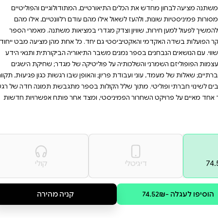
טיקה מגדרית, או פשוט רוצים
הספר עבורכם. הצטרפו למסע
יע דרכים חדשות להגשמת
השיח החשוב הזה.
לם המשתנה בקצב מואץ – בעקבות
ים ופופוליסטיים – האסופה ארגז
 המתודולוגיים והפוליטיים
 עודם רלוונטיים, אילו מהם
במציאות משתנה. מאמרי הספר
. כל אחת מהן מציעה מבט ייחודי
אוריה הביקורתית ותנאי הידע
קה של מגדר; שחיקת הישגים
ן שבו רגשות כגון פגיעוּת, תקווה
בספר מתגבשת תמונה חדה של רגע