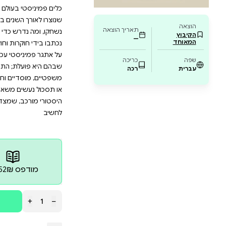
י. אם אתם מתעניינים בתיאוריה הביקורתית, פולי
ותר את המאבק הפמיניסטי בעולם המודרני, זהו 
 שמזמין לחשוב מחדש על הכלים שבידינו, ומצ
ון מגדרי. אל תחמיצו את ההזדמנות להיות חלק מ
ם הפמיניסטי הנדרש ברגע ההיסטורי הנוכחי? לנוכח עו
ות, משברים פוליטיים, שינויי אקלים ועליית כוחות שמרני
 בעולם משתנה מציעה לבחון מחדש את הכלים התיאורטיים,
השנים במסורות פמיניסטיות שונות, ולהעז לשאול אילו מהם
רש כדי להמשיך לפעול למען חירות, שוויון וצדק מגדרי 
קרות וחוקר הפועלות בשדה האקדמי והאקטיביסטי גם יחד
סטי עכשווי. עם הנושאים הנבחנים בספר נמנים משבר התי
לת; התעצמות הפופוליזם השמרני והשלכותיה על פוליטי
ים וחברתיים; שאלות של מעמד, עוני ועבודת פריון; והאופ
ים משאבים לשינוי חברתי ופוליטי. מתוך שלל הקולות 