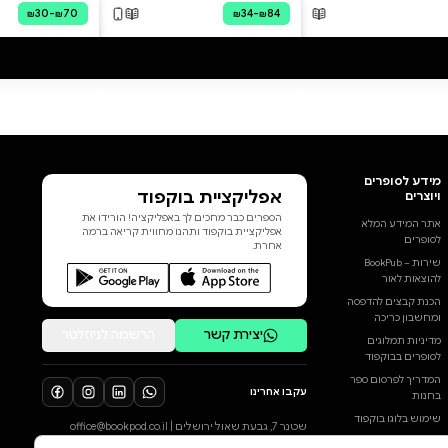
הנדרש ברגע ההיסטורי הנוכחי?
לנוכח עולם המשתנה בקצב מואץ
– בעקבות טכנולוגיות חדשות,
משברים פוליטיים, שינויי אקלים
ועליית כוחות שמרניים
ופופוליסטיים – האסופה ארגז כלים
פמיניסטי בעולם משתנה מציעה
לבחון מחדש את הכלים
התיאורטיים, המתודולוגיים
והפוליטיים שנוצרו לאורך השנים
במסורות פמיניסטיות שונות,
הוסף ביקורת
ולהעז לשאול אילו מהם עודם
רלוונטיים, אילו מהם נשחקו, ומה
לכל הביקורות
נדרש כדי להמשיך לפעול למען
חירות, שוויון וצדק מגדרי במציאות