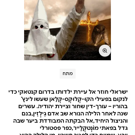
מתח
ישראלי חוזר אל עיירת ילדותו בדרום קנטאקי כדי
לנקום בפעילי הקוּ-קְלוּקְס-קְלַאן שעשו לינץ'
בהוריו – עורך-דין שחור וציירת יהודיה. עשרים
שנה לאחר הלילה הנורא שב אדם גִילְזִין,בנם
והניצול היחיד,אל הבקתה המבודדת ביער שבה
גדל בפאתי מוֹנְטקְלֵייר,כפר פסטורלי