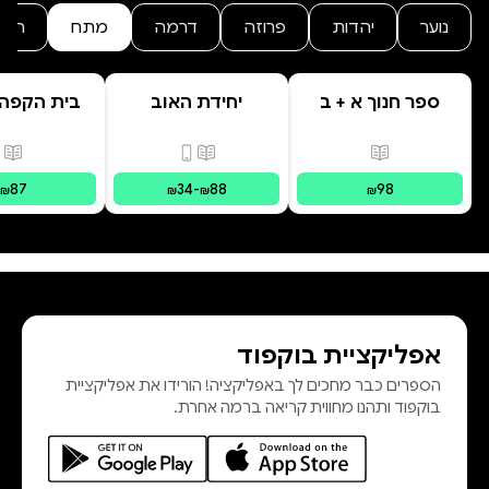
כתוב כמותחן היסטורי, אך מבוסס
נוער
יהדות
פרוזה
דרמה
מתח
היסט
על-אירועים אמיתיים ומחפש תשובה
למניעים שמאחורי שנאת חינם.
ספר חנוך א + ב
יחידת האוב
בית הקפה
היקו
פורמטים זמינים
:
מודפס
פורמטים זמינים
:
מודפס, דיגי
פור
87
34
-
88
98
₪
₪
₪
₪
אפליקציית בוקפוד
הספרים כבר מחכים לך באפליקציה! הורידו את אפליקציית
בוקפוד ותהנו מחווית קריאה ברמה אחרת.