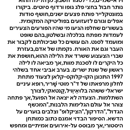
וירא-שמיים,כדי לסגור חשבון. מן הלילה ההוא
נותר חבול בחצי פלג גופו ורדוף סיוטים. ביקורו
במונטקלייר פותח פצעים ישנים,חושף סודות
אפלים וגורם לזעזועים בפוליטיקה המקומית.
בעשורים שחלפו הגיעו מי שהיו הפורעים הצעירים
לעמדות מפתח בכלכלה ובשלטון,בהם שופט
ומועמד לסנט. הם עושים כל שביכולתם לקבור את
העבר וגם את האורח. נקמתו של אדם,בעזרת
שברי הצעצוע ששרד את הלילה ההוא,חושפת את
כל היקרים לו לסכנת מוות,אך מביאה לו לילה
ראשון של שנת ישרים. בערב אביבי אחד בשלהי
1997 התכונן הקו-קלוקס-קלאן לצעוד מתחת
לחלון מרפאתו של ד"ר מוטי שָׁריר,רופא עיניים
ישראלי ששהה בלוּאִיוִויל,קֵנטאקי,לצורך
השתלמות. הצעדה לא יצאה אל הפועל,אך פתחה
צוהר אל עולם הגלימות הלבנות,"המכשף
הגדול","הדרקון","הציקלופ" וצלבים בוערים על
הדשא. הסיפור הבדוי אמנם כתוב כמותחן
היסטורי,אך מבוסס על-אירועים אמיתיים ומחפש