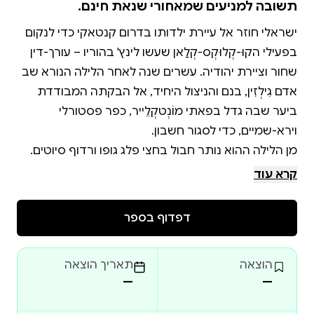
תשובה למניעים שמאחורי שנאת חינם.
ישראלי חוזר אל עיירת ילדותו בדרום קנטאקי כדי לנקום
בפעילי הקוּ-קְלוּקְס-קְלַאן שעשו לינץ' בהוריו – עורך-דין
שחור וציירת יהודיה. עשרים שנה לאחר הלילה הנורא שב
אדם גִילְזִין, בנם והניצול היחיד, אל הבקתה המבודדת
ביער שבה גדל בפאתי מוֹנְטקְלֵייר, כפר פסטורלי
מן הלילה ההוא נותר חבול בחצי פלג גופו ורדוף סיוטים.
ביקורו במונטקלייר פותח פצעים ישנים, חושף סודות
קרא עוד
אפלים וגורם לזעזועים בפוליטיקה המקומית. בעשורים
שחלפו הגיעו מי שהיו הפורעים הצעירים לעמדות מפתח
דפדוף בספר
בכלכלה ובשלטון, בהם שופט ומועמד לסנט. הם עושים כל
הוצאה
תאריך הוצאה
נקמתו של אדם, בעזרת שברי הצעצוע ששרד את הלילה
—
—
ההוא, חושפת את כל היקרים לו לסכנת מוות, אך מביאה