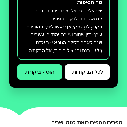
מה הסיפור:
ישראלי חוזר אל עיירת ילדותו בדרום
קנטאקי כדי לנקום בפעילי
הקוּ-קְלוּקְס-קְלַאן שעשו לינץ' בהוריו –
עורך-דין שחור וציירת יהודיה. עשרים
שנה לאחר הלילה הנורא שב אדם
גִילְזִין, בנם והניצול היחיד, אל הבקתה
המבודדת ביער שבה גדל בפאתי
מוֹנְטקְלֵייר, כפר פסטורלי וירא-שמיים,
לכל הביקורות
הוסף ביקורת
מן הלילה ההוא נותר חבול בחצי פלג
גופו ורדוף סיוטים. ביקורו במונטקלייר
פותח פצעים ישנים, חושף סודות
אפלים וגורם לזעזועים בפוליטיקה
המקומית. בעשורים שחלפו הגיעו מי
ספרים נוספים מאת
מוטי שריר
שהיו הפורעים הצעירים לעמדות