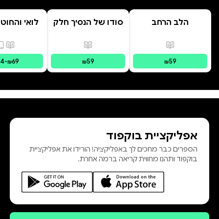
הלב הרחב
סודו של הנסיך חלק
לואי והחוט
ב' סוד הנסיך
- הרפתקת 
הנסתר
המרחפ
פורמטים זמינים
:
מודפס
פורמטים זמינים
:
מודפס
פורמ
34
-
69
59
59
₪
₪
₪
אפליקציית בוקפוד
הספרים כבר מחכים לך באפליקציה! הורידו את אפליקציית
בוקפוד ותהנו מחווית קריאה ברמה אחרת.