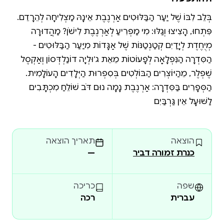
בְּלֵב לִבּוֹ שֶׁל יַעַר הַבַּלּוּטִים אַרְנֶבֶת אֵינָהּ מַצְלִיחָה לְהֵרָדֵם.
פִּתְחוּ, הָצִיצוּ וְגַלּוּ: מִי מַפְרִיעַ לְאַרְנֶבֶת לִישֹׁן? מַהֲדוּרָה
מְיֻחֶדֶת לְיָדַיִם קְטַנְטַנּוֹת שֶׁל אַגָּדוֹת מִיַּעַר הַבַּלּוּטִים -
הַסִּדְרָה הַנִּפְלָאָה לְפָעוֹטוֹת מֵאֵת ג׳וּלְיָה דוֹנַלְדְּסוֹן וְאַקְסֶל
שֶׁפְלֶר, מֵהַיּוֹצְרִים הַבּוֹלְטִים בְּסִפְרוּת הַיְּלָדִים הָעוֹלָמִית.
הַסְּפָרִים בַּסִּדְרָה: אַרְנֶבֶת נָמָה נוּם דֹּב שׁוֹלֵחַ מִכְתָּבִים
לַשּׁוּעָל אֵין גַּרְבַּיִם
הוצאה
תאריך הוצאה
כנרת זמורה דביר
—
שפה
כריכה
עברית
רכה