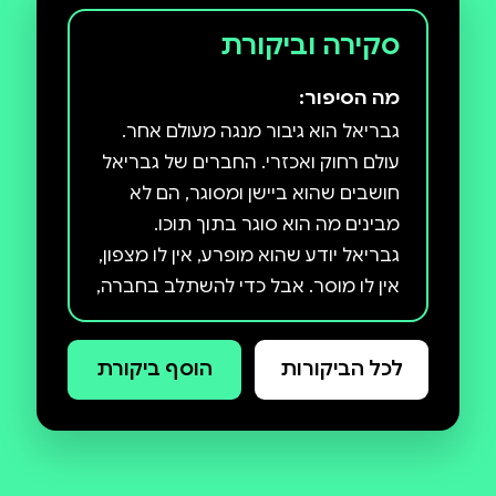
סקירה וביקורת
מה הסיפור:
גבריאל הוא גיבור מנגה מעולם אחר.
עולם רחוק ואכזרי. החברים של גבריאל
חושבים שהוא ביישן ומסוגר, הם לא
מבינים מה הוא סוגר בתוך תוכו.
גבריאל יודע שהוא מופרע, אין לו מצפון,
אין לו מוסר. אבל כדי להשתלב בחברה,
הוא חייב להדחיק את הכוחות האלימים
שבתוכו. זה מה שהסבירה לו אמא שלו,
לכל הביקורות
הוסף ביקורת
רגע לפני מותה. הכול מתהפך ביום
שגבריאל וחבריו לכיתה יוצאים לטיול.
סערה מטורפת מטלטלת את
האוטובוס של הכיתה וסוחפת אותו