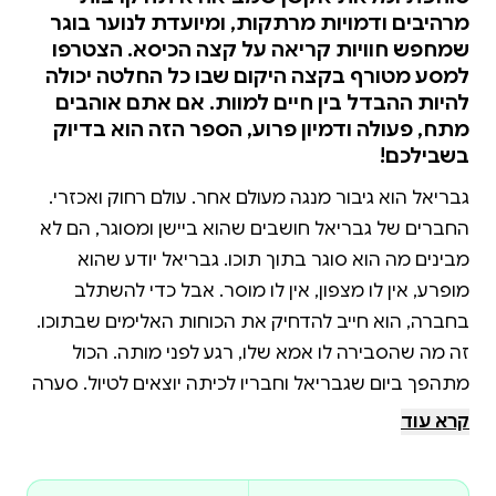
מרהיבים ודמויות מרתקות, ומיועדת לנוער בוגר
שמחפש חוויות קריאה על קצה הכיסא. הצטרפו
למסע מטורף בקצה היקום שבו כל החלטה יכולה
להיות ההבדל בין חיים למוות. אם אתם אוהבים
מתח, פעולה ודמיון פרוע, הספר הזה הוא בדיוק
בשבילכם!
גבריאל הוא גיבור מנגה מעולם אחר. עולם רחוק ואכזרי.
החברים של גבריאל חושבים שהוא ביישן ומסוגר, הם לא
מבינים מה הוא סוגר בתוך תוכו. גבריאל יודע שהוא
מופרע, אין לו מצפון, אין לו מוסר. אבל כדי להשתלב
בחברה, הוא חייב להדחיק את הכוחות האלימים שבתוכו.
זה מה שהסבירה לו אמא שלו, רגע לפני מותה. הכול
מתהפך ביום שגבריאל וחבריו לכיתה יוצאים לטיול. סערה
מטורפת מטלטלת את האוטובוס של הכיתה וסוחפת
קרא עוד
אותו לעולם אחר. בלי הכנה מוקדמת, גבריאל וחבריו
מוצאים את עצמם ב"ארנה", זירה קטלנית, שבה ייאלצו