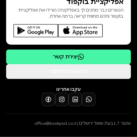
אפליקציית בוקפוד
הספרים כבר מחכים לך באפליקציה! הורידו את אפליקציית
בוקפוד ותהנו מחווית קריאה ברמה אחרת.
יצירת קשר
הרשמה לניוזלטר
עקבו אחרינו
שטנר 7, גבעת שאול ירושלים |
office@bookpod.co.il