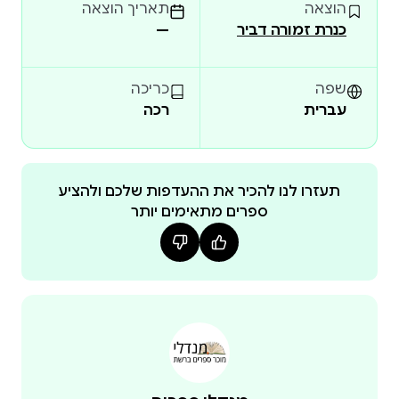
הוצאה
תאריך הוצאה
להילחם על חייהם ולהתעמת עם האופל. האם זה הרגע
כנרת זמורה דביר
—
שגבריאל האמיתי יֵצא לאור? ואולי הוא יהיה המנהיג שיציל
את חבריו ויחזיר אותם הביתה? חלק ראשון בסדרת מנגה
מלאת אקשן, דמויות מהפנטות, קרבות אפיים ומפלצות
שפה
כריכה
שריריות, שכתובה על פי כל כללי הז'אנר. סדרה לנוער
עברית
רכה
בוגר שלוקחת את גיבוריה אל קצות היקום,ומשאירה את
קוראיה על קצה הכיסא. הצצה לספר
תעזרו לנו להכיר את ההעדפות שלכם ולהציע
ספרים מתאימים יותר