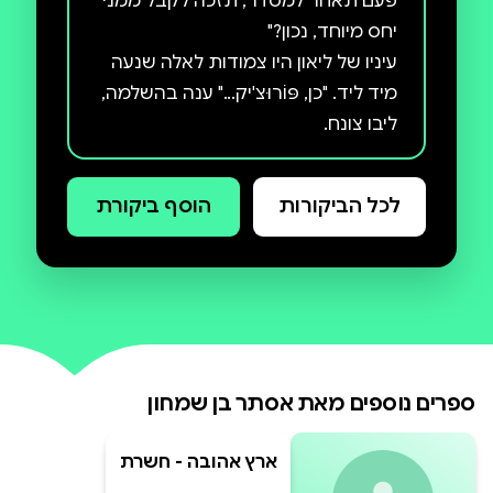
פעם תאחר למסדר, תזכה לקבל ממני
עיניו של ליאון היו צמודות לאלה שנעה
מיד ליד. "כן, פּוֹרוּצ'יק..." ענה בהשלמה,
"אני ידוע כאדם העומד בדיבורו...אני
אעלה אותך על הרכבת ואתה תיסע
לכל הביקורות
הוסף ביקורת
מכאן אל הדנובה, שם ממתינה
מעבורת שתיקח אתכם היישר לפולין!
ואני מבטיח לך, קונפורטי, שבמחנה
נאצי בפולין, אתה לא תעז לאחר לאף
האלה נחתה במפתיע על זרועו של
ספרים נוספים מאת
אסתר בן שמחון
ארץ אהובה - חשרת
עננים עולה באופק