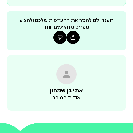
המבוסס על סיפור אמיתי. ליאון נשלח לעבודות כפייה
מסוכנות במחנות העבודה, בעוד בלנקה וילדיהם
מגורשים לערי השדה בחוסר כול. בוגדן דראגנוב, הקצין
תעזרו לנו להכיר את ההעדפות שלכם ולהציע
ספרים מתאימים יותר
הבולגרי, מוצא עצמו נקרע בין נאמנותו לשלטון הפשיסטי
לבין מצפונו, ומסכן את חייו ואת חיי משפחתו בניסיון לסייע
בין גרמניה לרוסיה, בין בעלות הברית לציר הרשע, הספר
ארץ אהובה – כעלה נידף ברוח הוא חלקה השני של סאגה
מרתקת העוקבת אחרי משפחת קונפורטי במלחמה
אתי בן שמחון
אודות הסופר
בהשראת סיפורם האמיתי של סבה וסבתה של אסתר בן
שמחון, הסאגה מתחילה בחלק הראשון, חשרת עננים
עולה באופק , בתקופת השפל הגדול, ממשיכה דרך
המלחמה הקשה מכול ומסתיימת בניצחון, עליית