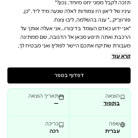
עיניו של ליאון היו צמודות לאלה שנעה מיד ליד. "כן,
"אני ידוע כאדם העומד בדיבורו...אני אעלה אותך על
הרכבת ואתה תיסע מכאן אל הדנובה, שם ממתינה
מעבורת שתיקח אתכם היישר לפולין! ואני מבטיח לך,
קונפורטי, שבמחנה נאצי בפולין, אתה לא תעז לאחר לאף
קרא עוד
דפדוף בספר
הוצאה
תאריך הוצאה
בולגריה 1942. מדינה פשיסטית החברה בציר הרשע,
בוקפוד
—
חותמת על הסכם לגירוש יהודֶיהָ להשמדה, אך משתמשת
ברובם ככוח עבודה זול לבניה ושיקום של תשתיות, תחת
איום של גירוש מתמיד. זהו המשך סיפורם של ליאון
שפה
כריכה
עברית
רכה
ובלנקה קונפורטי במהלך מלחמת העולם השנייה,