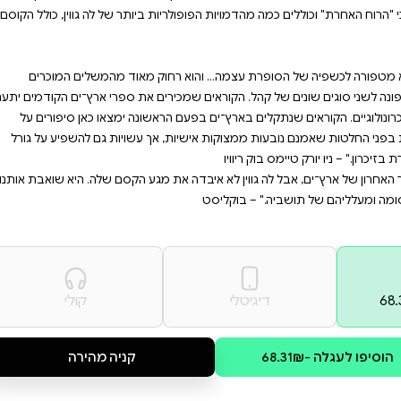
ה גווין לא איבדה את מגע הקסם
 של תושביה." – בוקליסט
שיצרה אורסולה לה גווין. הנובלה
 את הקמתו של בית הספר
ו כיצד ענווה גדולה מספיק יכולה
בה צעירה ועל כך שלפעמים קוסמים
קופה שבה היה גד הרב־מג של
ים כיצד אישה הנחושה לפרוץ את
אים כבר יותר משלושים שנה.
ת שנים לפני עלילת "הקוסם
 ביותר של לה גווין, כולל הקוסם