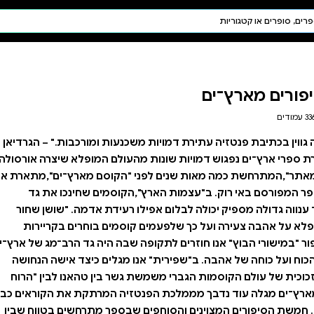
חיפוש AI
דת ויהדות
תפילה
חגים ומועדים
תלמוד
קבלה
נעות ומורכבות." – הגרדיאן
ולם המופלא שיצרה אורסולה
"הקוסם מארץ־ים",מתארת את
וסמים שחינכו את גד
עידת אדמה. "שושן שחור