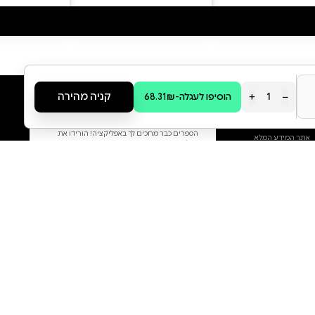
סקירה וביקורת
מה הסיפור:
"אין כמו אורסולה לה גווין בכתיבת
פנטזיה עתירת דמויות משכנעות
ומורכבות." – הגרדיאן בכרך
החמישי בסדרת ספרי ארץ־ים
נפגוש דמויות שונות מהעולם
המופלא שיצרה אורסולה לה גווין.
הנובלה "המאתר", המתרחשת
כמה מאות שנים לפני "הקוסם
מארץ־ים", מתארת את הקמתו של
בית הספר המפורסם באי רוק.
ב"עצמות הארץ", הקוסמים שחינכו