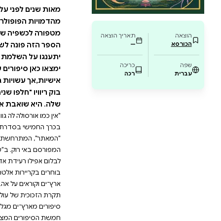
 סיפור נפלא על אהבה צעירה ועל כך שלפעמים קו
. בסיפור "במישורי הבוץ" אנו חוזרים לתקופה ש
אהבת הכוח ועל כוחה של אהבה. ב"שפירית" אנו 
רת הזכוכית של עולם הקוסמות הגברי משמשת גשר
רת". סיפורים מארץ־ים מגלה עוד נדבך מממלכת הפנ
ם שנה. חמשת הסיפורים המצוינים והסוחפים שב
פני עלילת "הקוסם מארץ־ים" ועד רגע לפני "הרו
יה של הסופרת עצמה... והוא רחוק מאוד מהמשל
נה לשני סוגים שונים של קהל. הקוראים שמכירים
שלמת הפערים הכרונולוגיים. הקוראים שנתקלים
יפורים על דמויות חזקות הניצבות בפני החלטות
ויות גם להשפיע על גורל העולם... זהו ספר שנחרת 