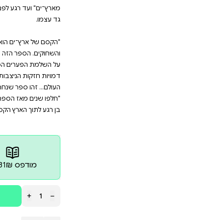
ריוויו "חלפו שנים מאז הספר האחרון של ארץ־ים,אבל ל
אבת אותנו בן רגע לתוך הארץ הקסומה ומעלליהם
סדרת ספרי ארץ־ים נפגוש דמויות שונות מהעולם המופלא 
רחשת כמה מאות שנים לפני "הקוסם מארץ־ים", מתארת
וק. ב"עצמות הארץ", הקוסמים שחינכו את גד מלמדים אותנ
עידת אדמה. "שושן שחור ויהלום" הוא סיפור נפלא על אה
ות אלטרנטיביות. בסיפור "במישורי הבוץ" אנו חוזרים לת
ם על אהבת הכוח ועל כוחה של אהבה. ב"שפירית" אנו מגל
־ים מגלה עוד נדבך מממלכת הפנטזיה המרתקת את הקור
ם המצוינים והסוחפים שבספר מתרחשים בטווח שבין מאו
גע לפני "הרוח האחרת" וכוללים כמה מהדמויות הפופולריות