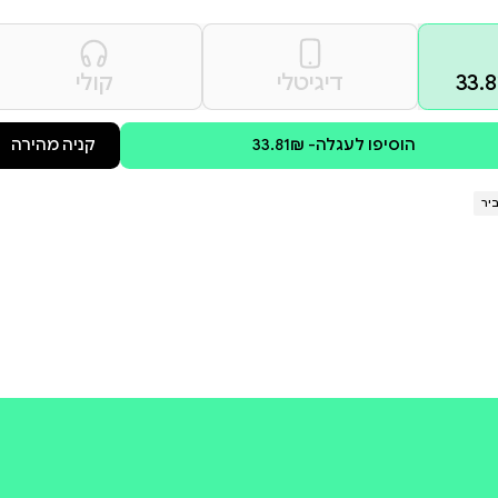
פר שמחבר בין מציאות
קים של רגשות ומחשבות.
"אש" הוא הספר המושלם.
ֹתְחָן מִתַּחַתלַשְּׂמִיכָהאוֹסְתַם מִדְבָּר
 לספר:
קולי
קניה מהירה