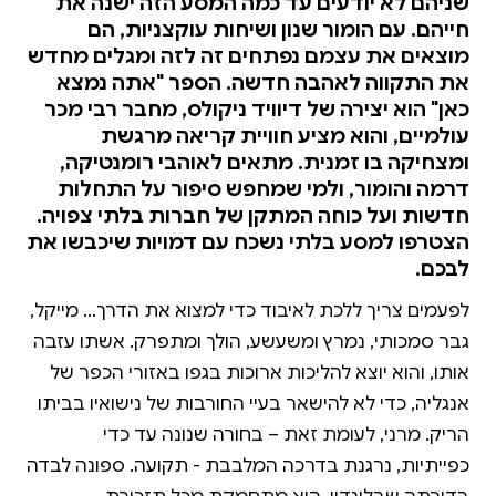
שניהם לא יודעים עד כמה המסע הזה ישנה את
חייהם. עם הומור שנון ושיחות עוקצניות, הם
מוצאים את עצמם נפתחים זה לזה ומגלים מחדש
את התקווה לאהבה חדשה. הספר "אתה נמצא
כאן" הוא יצירה של דיוויד ניקולס, מחבר רבי מכר
עולמיים, והוא מציע חוויית קריאה מרגשת
ומצחיקה בו זמנית. מתאים לאוהבי רומנטיקה,
דרמה והומור, ולמי שמחפש סיפור על התחלות
חדשות ועל כוחה המתקן של חברות בלתי צפויה.
הצטרפו למסע בלתי נשכח עם דמויות שיכבשו את
לבכם.
לפעמים צריך ללכת לאיבוד כדי למצוא את הדרך... מייקל,
גבר סמכותי, נמרץ ומשעשע, הולך ומתפרק. אשתו עזבה
אותו, והוא יוצא להליכות ארוכות בגפו באזורי הכפר של
אנגליה, כדי לא להישאר בעיי החורבות של נישואיו בביתו
הריק. מרני, לעומת זאת – בחורה שנונה עד כדי
כפייתיות, נרגנת בדרכה המלבבת - תקועה. ספונה לבדה