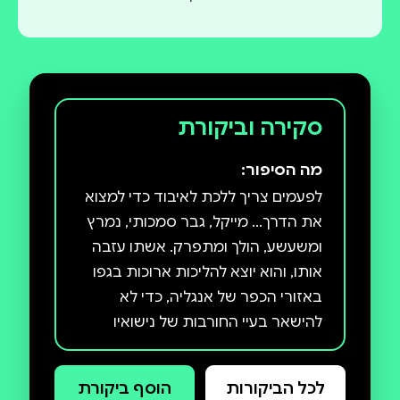
סקירה וביקורת
מה הסיפור:
לפעמים צריך ללכת לאיבוד כדי למצוא
את הדרך... מייקל, גבר סמכותי, נמרץ
ומשעשע, הולך ומתפרק. אשתו עזבה
אותו, והוא יוצא להליכות ארוכות בגפו
באזורי הכפר של אנגליה, כדי לא
להישאר בעיי החורבות של נישואיו
בביתו הריק. מרני, לעומת זאת –
בחורה שנונה עד כדי כפייתיות, נרגנת
לכל הביקורות
הוסף ביקורת
בדרכה המלבבת - תקועה. ספונה