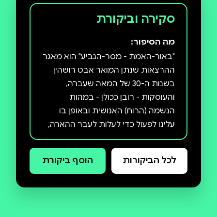
סקירה וביקורת
מה הסיפור:
"באור-האמת - מסר-הגביע" הוא מאגר
ההרצאות שנתן המואר אבט רושהין
בשנות ה-30 של המאה שעברה,
והעוסקות - רובן ככולן - במהות
הנשמה (הרוח) האנושית ובאופן בו
עלינו לפעול כדי לעלות לעבר ההארה,
או במלים אחרות - להגיע לתודעת
האחדות עם היקום ועם הכוח המניע
לכל הביקורות
הוסף ביקורת
"Im Lichte der Wahrheit –