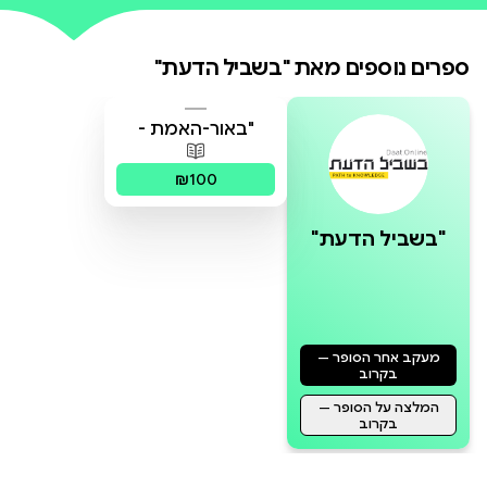
(באור-האמת - מסר-הגביע), המאגד
את ההרצאות, במהדורה משנת 1931,
ספרים נוספים מאת
"בשביל הדעת"
בשפה הגרמנית (שפת המקור של
"באור-האמת -
מסר-הגביע" חלק 3
פורמטים זמינים
:
מודפס
₪100
באפשרותכם גם להאזין לגרסת-השמע
"בשביל הדעת"
של הספר (למעט פרק 30).
מעקב אחר הסופר —
בקרוב
המלצה על הסופר —
בקרוב