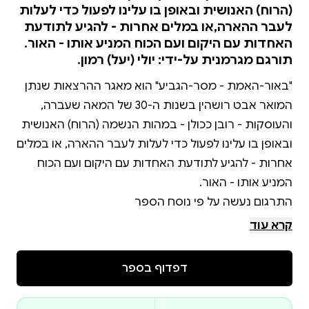
(הרוח) האנושית ובאופן בו עלינו לפעול כדי לעלות
לעבר ההארה,או במלים אחרות - להגיע לתודעת
האחדות עם היקום ועם הכוח המניע אותו - האור.
תורגם מגרמנית על-ידי: יולי (יעל) רמון.
"באור-האמת - מסר-הגביע" הוא מאגר ההרצאות שנתן
המואר אבט רושהין בשנות ה-30 של המאה שעברה,
והעוסקות - רובן ככולן - במהות הנשמה (הרוח) האנושית
ובאופן בו עלינו לפעול כדי לעלות לעבר ההארה, או במלים
אחרות - להגיע לתודעת האחדות עם היקום ועם הכוח
קרא עוד
(באור-האמת - מסר-הגביע), המאגד את ההרצאות,
במהדורה משנת 1931, בשפה הגרמנית (שפת המקור של
דפדוף בספר