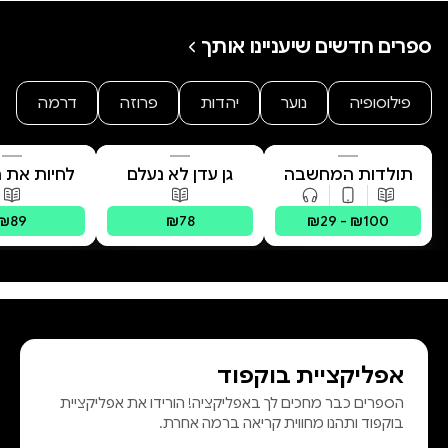
ספרים חדשים שיעניינו אותך
פילוסופיה
נוער
יהדות
פרוזה
דרמה
תולדות המחשבה
גן עדן לא נעלם
לחיות את הי
האנושית
פורמטים זמינים
:
מודפס, דיגיטלי, קולי
פורמטים זמינים
:
מודפס
פורמטים 
₪89
₪78
₪29 - ₪100
אפליקציית בוקפוד
הספרים כבר מחכים לך באפליקציה! הורידו את אפליקציית
בוקפוד ותהנו מחווית קריאה ברמה אחרת.