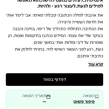
אינטימית,לעיתים כמעט לחישה,הוא מאפשר
למילים לגעת,לעצור רגע - ולהיות.
את אהבתי למילה הכתובה קיבלתי מאימי. אבי לימד אותי
את הכתיבה התחלתי כתהליך של ריפוי, בחינה והבנה
בעיקר שלי את עצמי. המילים נכתבו בתקופות שונות, הן
כעת, רגע לפני העשור השישי לחיי, בחרתי לחלוק את
קרא עוד
פיני פורש לפנינו קובץ שירים שנכתבו לאורך השנים
ונשמרו קרוב ללב, פותחים צוהר לעולם פנימי מלא אהבה,
דפדוף בספר
בשפה אינטימית, לעיתים כמעט לחישה, הוא מאפשר
הוצאה
תאריך הוצאה
סיפור פשוט
—
יחף בין השורות, מתהלך פיני בשבילי הגן, עובר דרך