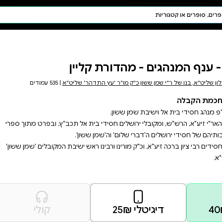
חיפוש AI
דת ויהדות
תפילה
יין
חגים ומועדים
תלמוד
ר' שליט"א
| 535 עמודים
קבלה
ת אל תכב"ץ, ובפרט מתוך ספרי
אש ישיבת המקובלים 'שמן ששון'