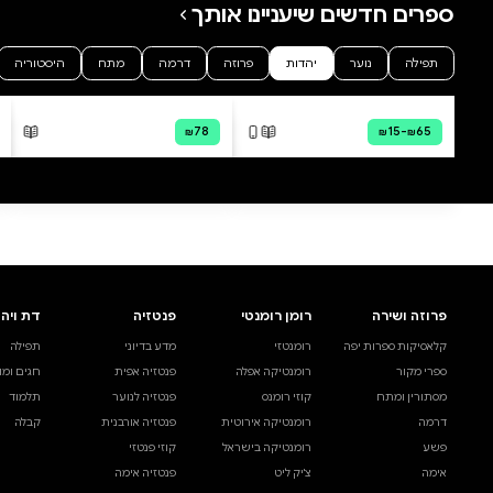
הגאון רבי ברוש איילון שליט"א, בנו של ר"י שמן ששון כ"ק מו"ר 'עץ התדהר' שליט"א
שליט"א, בנו של ר"י שמן ששון כ"ק מו"