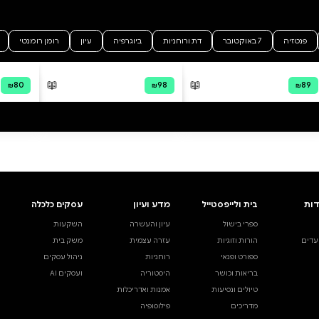
ר 'עץ התדהר' שליט"א