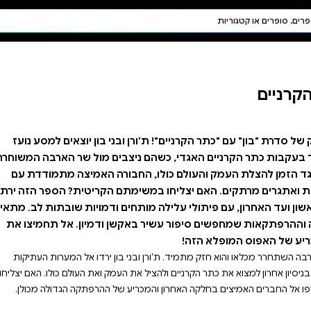
חיפוש AI
דת ויהדות
תפילה
חגים ומועדים
תלמוד
קבלה
ני בון יוצאים למסע נועז
ים מול שר הארבה המשוחרר
ורה האמיצה מתמודדת עם
ם הקריטית? הספר הזה ירתק
 ודמויות שובתות לב. מתאים