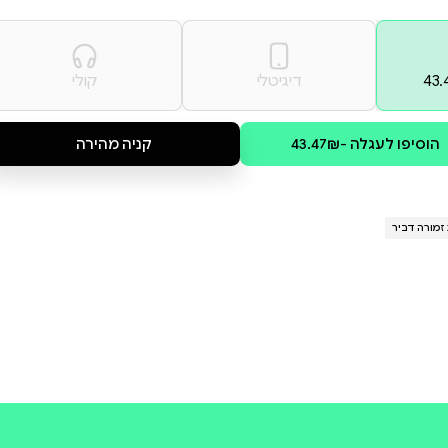
ן ודמיון. אל תחמיצו את
בון ירדו אל המערות העתיקות
מק ואת העולם כולו. האם יצליחו
של ההרפתקה הגדולה מכולן.
קולי
קניה מהירה