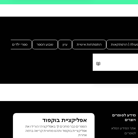
מה הסיפור:
זמן הסוף הגיע. שר הארבה
השתחרר מכלאו והוא חזק מתמיד.
ת'ורן ובני בון ירדו אל המערות
העתיקות שבמעמקי טאנן גארד
בניסיון אחרון למצוא את כתר
הקרניים ולהציל את העמק ואת
העולם כולו. האם יצליחו להגיע אליו
בזמן?הצטרפו אל החברים
האמיצים בחלקה האחרון והמכריע
של ההרפתקה הגדולה מכולן.
הוסף ביקורת