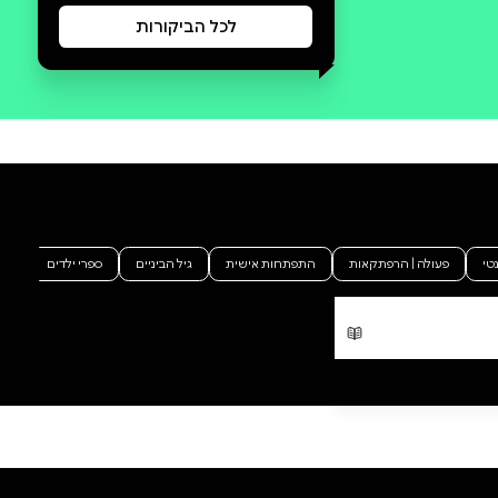
סקירה וביקורת
מה הסיפור:
״הנָבָל שמנהיג את העכבראשים
מתכנן טקס אסור, טקס שאמור
לשחרר את הארבה, והוא רוצה
להשתמש בנכדה שלי..." ת׳ורן, בני
בון וסבתא בן עושים את דרכם
ביער האפל לעבר כף הקלע. ת׳ורן
עדיין נסערת מסיפוריה של סבתהּ
על עבָרהּ, אבל לרוז יש דבר נוסף
לספר לנכדתה: סוד מדהים שישנה