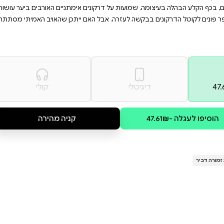
ורין, שמתאים לכל חובבי
לתי נשכחות. הצטרפו למסע
.
 את הארבה, והוא רוצה להשתמש
כף הקלע. ת׳ורן עדיין נסערת
סוד מדהים שישנה את חייהם של
ם אימתניים האורבים ביער עושות
אם ייתכן שהאויב האמיתי מסתתר
קולי