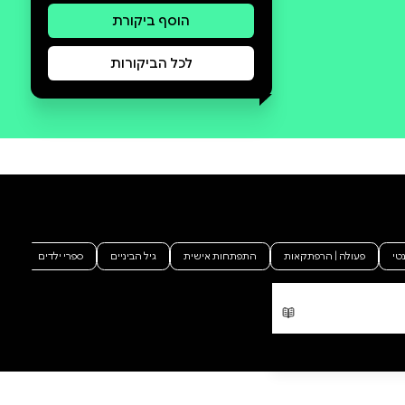
סקירה וביקורת
מה הסיפור:
בני בון וסמיילי מרחיקים עד הרי
המזרח כדי להחזיר את גור
העכבראשים האובד לביתו. אבל
המשימה אינה פשוטה. בין ההרים
ממתין להם אריה ענק וערמומי -
שונרא, שליט הגבול המזרחי - ובפיו
מידע חדש ומפתיע. עד הדודנים