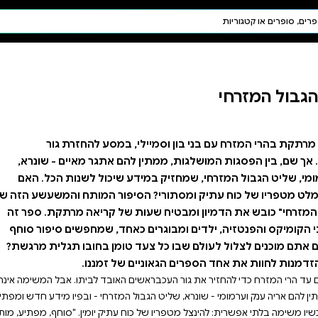
חיפוש AI
דת ויהדות
תפילה
חגים ומועדים
תלמוד
קבלה
במסע להחזרת גור
 אתגר מאיים - שונרא,
שיכול לשנות הכל. האם
יפור המותח והמשעשע הזה של
ת של קריאה מרתקת. ספר זה