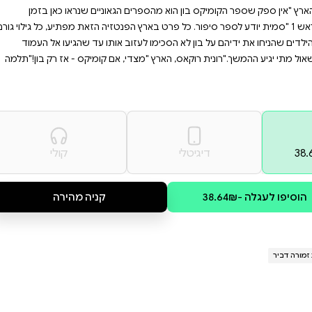
חד, שמחפשים סיפור סוחף
ומן בחובו תגלית מרגשת?
ל זמננו.
 האובד לביתו. אבל המשימה אינה
המזרחי - ובפיו מידע חדש ומפתיע.
עתיק יומין. "סוחף, מפתיע, מותח
גאוניים שנראו כאן בזמן
רט בארץ הפנטזיה הזאת מפתיע, כל גילוי גורם
אותו עד שהגיעו אל העמוד
 אם קומיקס - אז רק בון!"תלמה