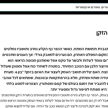
חיפוש AI
דת ויהדות
תפילה
חגים ומועדים
תלמוד
קבלה
 נחרב ותושביו נמלטים
ורלי. אך העננים מתכסים
כנן מכוסה הראש. הוא
רר כוח אפל ומסוכן שעלול
לשנות את העולם לנצח. האם יצליחו תושבי העמק לעצור את האיום בזמן? "בון 6: מערת