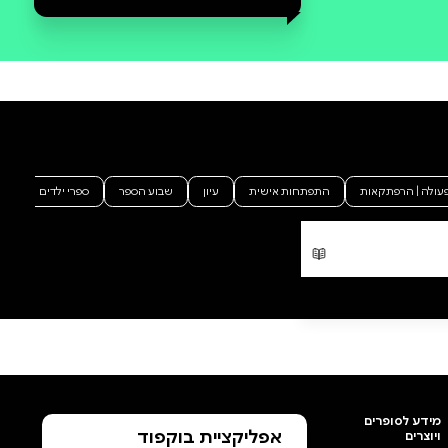
סקירה וביקורת
מה הסיפור:
מבוכה וחשש שולטים בעמק.
הכפר כף הקלע נהרס ותושביו
המבוהלים נאספים במערת הזקֵן
ומתכוננים לשלב הבא במלחמה.
אבל לא רק הם מתכוננים: ירח אדום
עומד לעלות בשמי העמק ומכוסה
הראש מתכנן לקראתו טקס
מסתורי ואפל. הוא זקוק לנסיכה
וליצור לבן הנושא כוכב על החזה.
אם יצליח למצוא אותם, ישחרר אל
העולם את הכוח הנורא מכול..