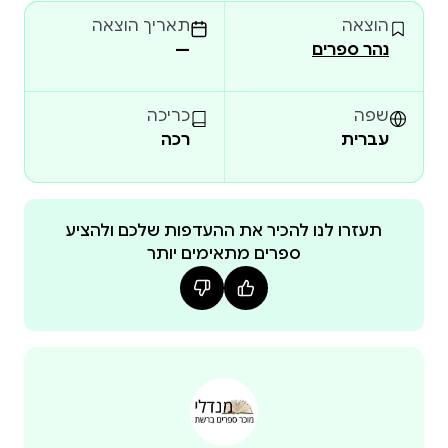
בסוף חייו להיות מובן אף לבני חוגו; מהפן הפוליטי – האמן
הוצאה
תאריך הוצאה
המרדן והסורר מושפע מן הרוח המשחררת של המהפכה
נהר ספרים
—
הצרפתית; ומהפן האישי – בטהובן מתוסכל מבריאותו
הלקויה ומהתחרשותו, וגם מאי יכולתו להקים משפחה
ומאכזבתו הגדולה בימיו האחרונים: כישלונו באימוץ אחיינו
שפה
כריכה
עברית
רכה
זהו שער כניסה ראוי ומאלף לעולמו של המלחין, וימצאו בו
עניין רב הן חובבי מוזיקה – מנגנים ומאזינים, והן מי
תעזרו לנו להכיר את ההעדפות שלכם ולהציע
ספרים מתאימים יותר
(ראובן סֶרוסי, בית הספר למוזיקה, אוניברסיטת תל
צבי צֹרי הוא מחנך מוזיקלי שהעמיד תלמידים הרבה ובהם
מנגנים, מלחינים, מוזיקולוגים ומורים למוזיקה. בין ספריו
נמנים "יסודות התאוריה של המוסיקה" (לתלמיד, 1975;
"מדריך למורה" 1992, הוצאת המחבר); "דרכים בהוראת
הסולפג'" (הוצאת המחבר, 1996); יומנו של מוצרט" (אור