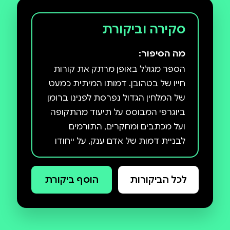
סקירה וביקורת
מה הסיפור:
הספר מגולל באופן מרתק את קורות
חייו של בטהובן. דמותו המיתית כמעט
של המלחין הגדול נפרסת לפנינו ברומן
ביוגרפי המבוסס על תיעוד מהתקופה
ועל מכתבים ומחקרים, התורמים
לבניית דמות של אדם ענק, על ייחודו
תוך כדי קריאה אנו מתוודעים לחיי
לכל הביקורות
הוסף ביקורת
היומיום של בטהובן – ליחסיו עם
סביבתו הקרובה והרחוקה ולקשר
העמוק שלו לטבע, ונחשפים