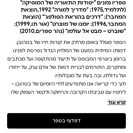
ספריו נמנים "יסודות התאוריה של המוסיקה"
(לתלמיד,1975; "מדריך למורה" 1992,הוצאת
המחבר); "דרכים בהוראת הסולפג'" (הוצאת
המחבר,1996); יומנו של מוצרט" (אור תו,1999);
"שוברט – מבט אל עולמו" (נהר ספרים,2010)
הספר מגולל באופן מרתק את קורות חייו של בטהובן.
דמותו המיתית כמעט של המלחין הגדול נפרסת לפנינו
ברומן ביוגרפי המבוסס על תיעוד מהתקופה ועל מכתבים
ומחקרים, התורמים לבניית דמות של אדם ענק, על ייחודו
תוך כדי קריאה אנו מתוודעים לחיי היומיום של בטהובן –
ליחסיו עם סביבתו הקרובה והרחוקה ולקשר העמוק שלו
קרא עוד
צבי צֹרי, מחבר הספר, משכיל להציג את אישיותו
הרב-גונית והמיוחדת של בטהובן מכמה נקודות מבט:
דפדוף בספר
מהפן האמנותי – היוצר זוכה להכרה בדורו, אך מתקשה