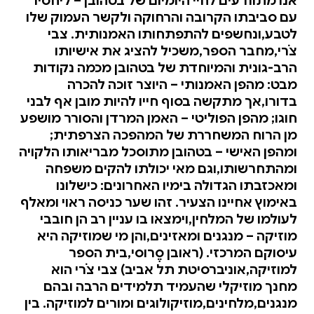
אנו מתוודעים לחיי היומיום של בטהובן – ליחסיו
עם סביבתו הקרובה והרחוקה ולקשר העמוק שלו
לטבע,ונחשפים להתפתחותו האמנותית. צבי
צֹרי,מחבר הספר,משכיל להציג את אישיותו
הרב-גונית והמיוחדת של בטהובן מכמה נקודות
מבט: מהפן האמנותי – היוצר זוכה להכרה
בדורו,אך מתקשה בסוף חייו להיות מובן אף לבני
חוגו; מהפן הפוליטי – האמן המרדן והסורר מושפע
מן הרוח המשחררת של המהפכה הצרפתית;
ומהפן האישי – בטהובן מתוסכל מבריאותו הלקויה
ומהתחרשותו,וגם מאי יכולתו להקים משפחה
ומאכזבתו הגדולה בימיו האחרונים: כישלונו
באימוץ אחיינו הצעיר. זהו שער כניסה ראוי ומאלף
לעולמו של המלחין,וימצאו בו עניין רב הן חובבי
מוזיקה – מנגנים ומאזינים,והן מי שמוזיקה היא
עיסוקם המרכזי. (ראובן סֶרוסי,בית הספר
למוזיקה,אוניברסיטת תל אביב) צבי צֹרי הוא
מחנך מוזיקלי שהעמיד תלמידים הרבה ובהם
מנגנים,מלחינים,מוזיקולוגים ומורים למוזיקה. בין