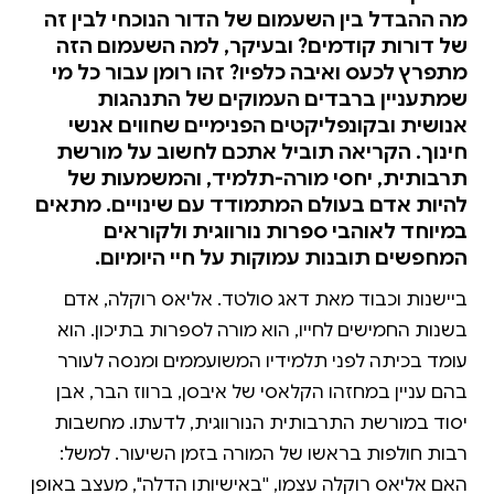
מה ההבדל בין השעמום של הדור הנוכחי לבין זה
של דורות קודמים? ובעיקר, למה השעמום הזה
מתפרץ לכעס ואיבה כלפיו? זהו רומן עבור כל מי
שמתעניין ברבדים העמוקים של התנהגות
אנושית ובקונפליקטים הפנימיים שחווים אנשי
חינוך. הקריאה תוביל אתכם לחשוב על מורשת
תרבותית, יחסי מורה-תלמיד, והמשמעות של
להיות אדם בעולם המתמודד עם שינויים. מתאים
במיוחד לאוהבי ספרות נורווגית ולקוראים
המחפשים תובנות עמוקות על חיי היומיום.
ביישנות וכבוד מאת דאג סולטד. אליאס רוקלה, אדם
בשנות החמישים לחייו, הוא מורה לספרות בתיכון. הוא
עומד בכיתה לפני תלמידיו המשועממים ומנסה לעורר
בהם עניין במחזהו הקלאסי של איבסן, ברווז הבר, אבן
יסוד במורשת התרבותית הנורווגית, לדעתו. מחשבות
רבות חולפות בראשו של המורה בזמן השיעור. למשל:
האם אליאס רוקלה עצמו, ''באישיותו הדלה'', מעצב באופן