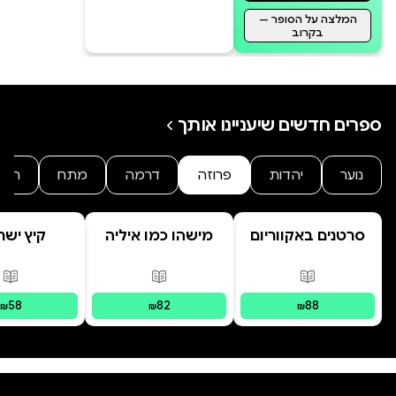
המלצה על הסופר —
בקרוב
ספרים חדשים שיעניינו אותך
נוער
יהדות
פרוזה
דרמה
מתח
היסט
סרטנים באקווריום
מישהו כמו איליה
קיץ ישר
פורמטים זמינים
:
מודפס
פורמטים זמינים
:
מודפס
פור
58
82
88
₪
₪
₪