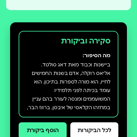
סקירה וביקורת
מה הסיפור:
ביישנות וכבוד מאת דאג סולטד.
אליאס רוקלה, אדם בשנות החמישים
לחייו, הוא מורה לספרות בתיכון. הוא
עומד בכיתה לפני תלמידיו
המשועממים ומנסה לעורר בהם עניין
במחזהו הקלאסי של איבסן, ברווז הבר,
אבן יסוד במורשת התרבותית
הנורווגית, לדעתו. מחשבות רבות
לכל הביקורות
הוסף ביקורת
חולפות בראשו של המורה בזמן