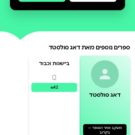
השיעור. למשל: האם אליאס רוקלה
עצמו, ''באישיותו הדלה'', מעצב באופן
כלשהו את עתידם של תלמידיו? באיזה
אופן השעמום של תלמידיו שונה
משעמום של תלמידים בדורות
ספרים נוספים מאת
דאג סולסטד
קודמים? מדוע הופך השעמום של
תלמידיו לכעס, ל''איבה מבנית''
ביישנות וכבוד
המופנית כלפיו? אבל בעיקר ה
פורמטים זמינים
:
דיגיטלי
42
₪
דאג סולסטד
מעקב אחר הסופר —
בקרוב