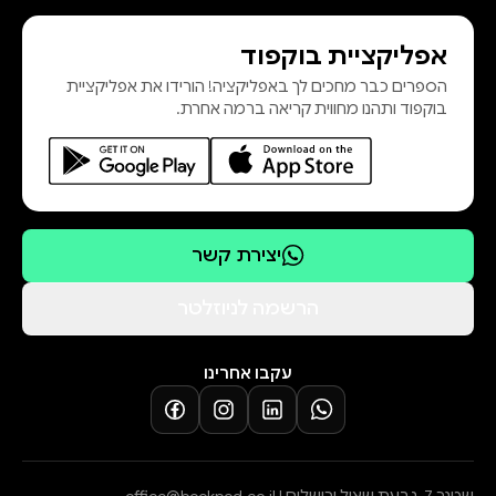
אפליקציית בוקפוד
הספרים כבר מחכים לך באפליקציה! הורידו את אפליקציית
בוקפוד ותהנו מחווית קריאה ברמה אחרת.
יצירת קשר
הרשמה לניוזלטר
עקבו אחרינו
שטנר 7, גבעת שאול ירושלים |
office@bookpod.co.il