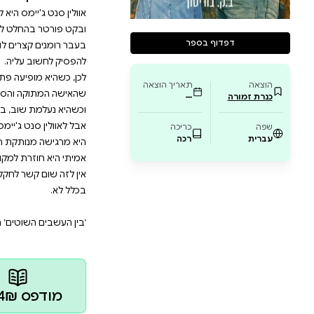
עולמית: משפיענית הרשת אוולין סנט ג'יימס. 
וף לשכוח אותה ולהמשיך הלאה. אבל לאוולין סנט
קת רגשית מהעבודה שלה ומאוד לא מאושרת. וכ
 היא חוזרת למקום האחרון שבו הייתה מאושרת ב
וויילד. אין לזה שום קשר לחקלאי הלוהט שאיתו ב
ין העשבים השוטים׳ הוא רומן מתוק ולוהט על הזד
חלט לא שכח אותה. סוף שבוע אחד בלתי-נשכח במיין והוא
רים לוהטים. הוא יודע איך זה עובד. אבל איווי הטילה עליו
פיעה פתאום בחווה שלו כחלק מתחרות ברשתות החברתיות,
ה והסקסית שפגש בבר היא בעצם תופעה עולמית: משפיענ