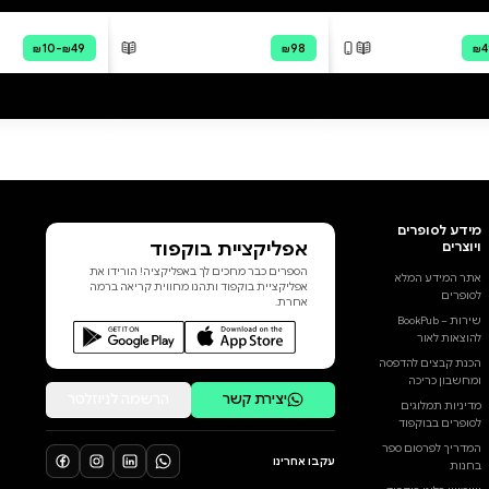
שהאישה המתוקה והסקסית
שפגש בבר היא בעצם תופעה
לכל הביקורות
עולמית: משפיענית הרשת אוולין
סנט ג'יימס. וכשהיא נעלמת שוב,
בקט מחליט סוף-סוף לשכוח אותה
ולהמשיך הלאה. אבל לאוולין סנט
ג'יימס יש בעיה. היא מרגישה
מנותקת רגשית מהעבודה שלה
ומאוד לא מאושרת. וכדי למצוא את
דרכה בחזרה למשהו אמיתי היא
חוזרת למקום האחרון שבו הייתה
מאושרת באמת, חוות לאבלייט
והעיירה הקטנה אינגלוויילד. אין לזה
שום קשר לחקלאי הלוהט שאיתו
בילתה שני לילות מדהימים. בכלל