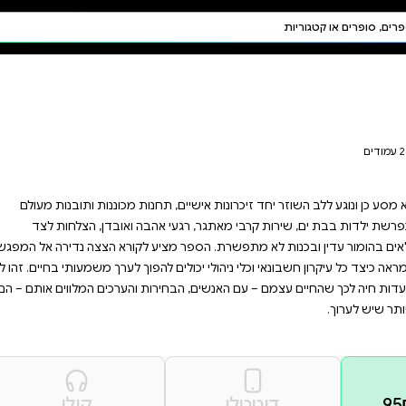
חיפוש AI
דת ויהדות
תפילה
חגים ומועדים
תלמוד
קבלה
חנות מכוננות ותובנות מעולם
אהבה ואובדן, הצלחות לצד
יע לקורא הצצה נדירה אל המפגש
להפוך לערך משמעותי בחיים. זהו לא