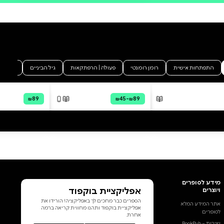
מה הסיפור:
הספר "בין השורות" הוא מסע כן
ונוגע ללב השוזר יחד זיכרונות
אישיים, תחנות מכוננות ותובנות
מעולם הניהול. בין דפי הספר
נפרשת ילדות בבת ים, שירות קרבי
מאתגר, רגעי אהבה ואובדן,
הצלחות לצד כישלונות – וכל אלה
מלאים בהומור עדין ובכנות לא
מתפשרת. הספר מציע לקורא
הצצה נדירה אל המפגש שבין
המקצועי לאישי, ומראה כיצד כל
עיקרון חשבונאי וכלי ניהולי יכולים
הוסף ביקורת
להפוך לערך משמעותי בחיים. זהו
לא עוד ספר הדרכה, אלא עדות