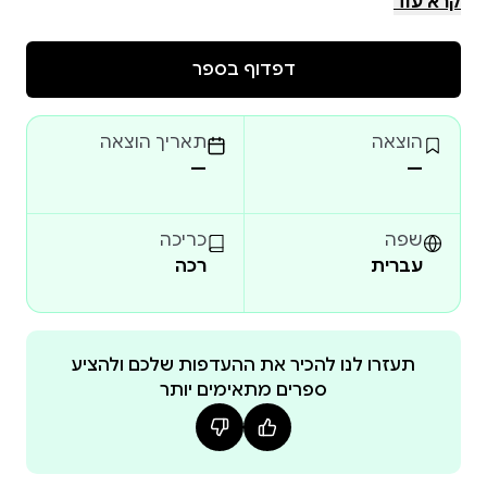
קרא עוד
בן אברהמי, סטודנט צעיר, מוצא את עצמו יוצא למסע
דפדוף בספר
רוחני יוצא דופן בעקבות גילוי של בינה מלאכותית
מתקדמת. במסע זה הוא פוגש דמויות בעלות כוחות על
הוצאה
תאריך הוצאה
—
—
השאלה 'האם באדם יש משהו שלעולם לא יהיה במחשב?'
שפה
כריכה
עברית
רכה
תעזרו לנו להכיר את ההעדפות שלכם ולהציע
ספרים מתאימים יותר
עמוק בלב הקוראים זמן רב לאחר תום המסע.