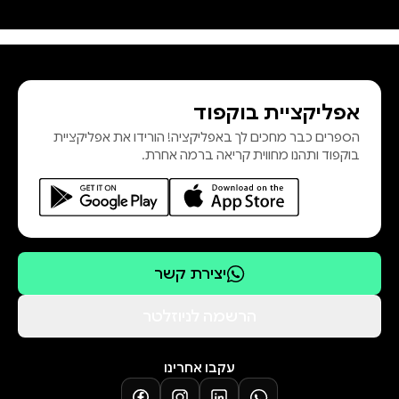
אלעד סטופניצקי, איש רוח העוסק
וחסידות וכפיר הוד מויאל, יזם ומשקיע
אפליקציית בוקפוד
חוברים יחד ליצירה בלתי נשכחת
הספרים כבר מחכים לך באפליקציה! הורידו את אפליקציית
בוקפוד ותהנו מחווית קריאה ברמה אחרת.
עמוק בלב הקוראים זמן רב לאחר תום
המסע.
יצירת קשר
הרשמה לניוזלטר
עקבו אחרינו