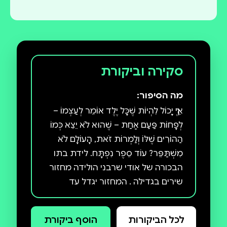
סקירה וביקורת
מה הסיפור:
אֵיךְ יָכוֹל לִהְיוֹת שֶׁכָּל יֶלֶד אוֹמֵר לְעַצְמוֹ –
לְפָחוֹת פַּעַם אַחַת – שֶׁהוּא לֹא יֵצֵא כְּמוֹ
הַהוֹרִים שֶׁלּוֹ וְלַמְרוֹת זֹאת, הָעוֹלָם לֹא
מִשְׁתַּפֵּר? עוֹד סֵפֶר נִפְתָּח. לידת בתו
הבכורה של אודי שרבני הולידה מחזור
שירים בגדילה . המחזור יגדל עד
שהילדה תהיה בת שנתיים. הוא יודפס
בספר, יראה אור, יתקבע, אבל הילדה
לכל הביקורות
הוסף ביקורת
תמשיך הלאה, אל העולם. את העולם