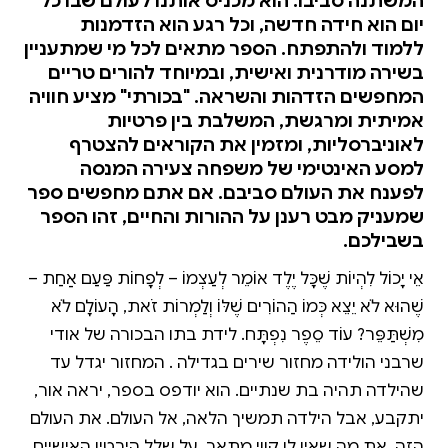
המשתנה סביבו. הוא מכניס אותנו לעולם שבו כל
יום הוא חידה חדשה, וכל רגע הוא הזדמנות
ללמוד ולהתפתח. הספר מתאים לכל מי שמתעניין
בשירה מודרנית ואישית, ובמיוחד להורים טריים
המחפשים הזדהות והשראה. "בכורתי" מציע חוויה
אמיתית ומרגשת, המשלבת בין פרטיות
לאוניברסליות, ומזמין את הקוראים להצטרף
למסע האינטימי של משפחה צעירה המנסה
לפענח את העולם סביבם. אם אתם מחפשים ספר
שמעניק מבט רענן על ההורות והחיים, זהו הספר
בשבילכם.
אֵיךְ יָכוֹל לִהְיוֹת שֶׁכָּל יֶלֶד אוֹמֵר לְעַצְמוֹ – לְפָחוֹת פַּעַם אַחַת –
שֶׁהוּא לֹא יֵצֵא כְּמוֹ הַהוֹרִים שֶׁלּוֹ וְלַמְרוֹת זֹאת, הָעוֹלָם לֹא
מִשְׁתַּפֵּר? עוֹד סֵפֶר נִפְתָּח. לידת בתו הבכורה של אודי
שרבני הולידה מחזור שירים בגדילה . המחזור יגדל עד
שהילדה תהיה בת שנתיים. הוא יודפס בספר, יראה אור,
יתקבע, אבל הילדה תמשיך הלאה, אל העולם. את העולם
הזה, את מה שאין לו קווי מתאר, על שלל היבטיו האישיים