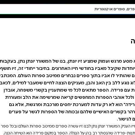
חיפוש AI
דת ויהדות
תפילה
חגים ומועדים
תלמוד
קבלה
 המשורר יונתן נתן, בעקבות
חיבור ייחודי זה, זיו חושף
יטב ספרות העולם. המכתבים
 לחיים שמעבר למילים, לכאב
ין בקשרי משפחה, אובדן