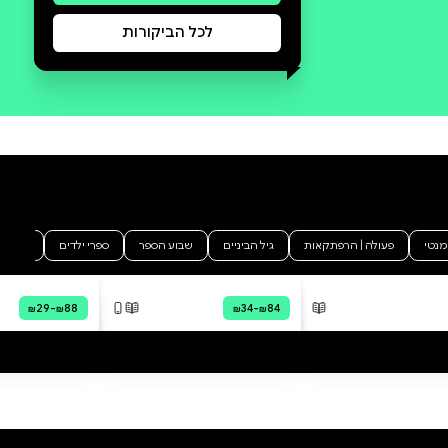
סקירה וביקורת
מה הסיפור:
בחודשים האחרונים לחייו העניק
המשורר יונתן נתן לבנו זיו עשרה
ספרים ממיטב ספרות העולם ובכל
ספר וספר מכתב. היו אלו
מתנות-פרידה שהנסתר רב בהן
על הנגלה. הספר בִּמקום פרידה
הוא השיחה הכּנה,
הכואבת-האוהבת, שלא נערכה