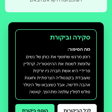
דעתכם ועזרו לקוראים הבאים
סקירה וביקורת
מה הסיפור:
רומן מרגש שחושף את כוחן של נשים
עלומות לשנות את ההיסטוריה. קרוליין
פרידיי היא אשת חברה ניו יורקית
שעובדת בקונסוליה הצרפתית וחוגגת
אהבה חדשה, אבל כשצבאו של היטלר
פולש לפולין עולמה מתהפך. קאשה
קוזמריק היא נערה פולנייה שנעוריה
חסרי הדאגה הסתיימו בבת אחת
לכל הביקורות
הוסף ביקורת