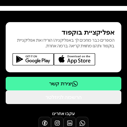
שההיסטוריה שכחה. מרתה הול קלי
נולדה בניו אינגלנד ומתגוררת כיום
באטלנטה, ג'ורג'יה. זהו ספרה הראשון.
"סיפור רב־עוצמה לקוראים באשר
אפליקציית בוקפוד
הם... מרתה הול קלי מעניקה לקוראים
הספרים כבר מחכים לך באפליקציה! הורידו את אפליקציית
הצצה ממקור ראשון לאחד הזיכרונות
בוקפוד ותהנו מחווית קריאה ברמה אחרת.
הנוראים בהיסטוריה ומקימה אותו
לתחייה... התרגשתי עד דמעות." - סן
פרנסיסקו
יצירת קשר
הרשמה לניוזלטר
עקבו אחרינו