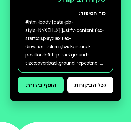
מה הסיפור:
#html-body [data-pb-
style=NNXEHLX]{justify-content:flex-
start;display:flex;flex-
direction:column;background-
position:left top;background-
size:cover;background-repeat:no-
repeat;background-
attachment:scroll} "קשה לשים את
לכל הביקורות
הוסף ביקורת
האצבע על הרגע שבו השתנו חיי, הרגע
שבו החלטתי ליצור לעצמי דרך שונה
מזאת שסללו לי. אולי כי זה לא היה רגע
אחד, אלא רצף של אירועים קטנים,
שהעלו שאלות גדולות, והובילו לתהליך
הפרידה שלי מאלוהים."