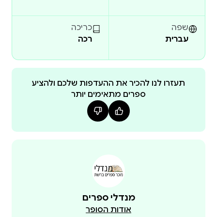
אמונה, משפחה, אהבה, סמכות ומערכות יחסים. בעזרת
איורים מלאי חיים והומור, ושיחות מלאות שנינות ובחינה
שפה
כריכה
עצמית, שרמן-פרידמן מזמינה את הקורא למסע
עברית
רכה
שמתחיל בילדות, ממשיך במרד נעורים ומסתיים
בהתחלה חדשה. מסע סוער של צעירה שלא מפסיקה
לשאול.
תעזרו לנו להכיר את ההעדפות שלכם ולהציע
ספרים מתאימים יותר
טוהר שרמן-פרידמן נולדה וגדלה בקדומים שבשומרון
וגרה היום בתל אביב. היא למדה תקשורת חזותית
במכללת שנקר ועובדת כאומנית קעקועים ויוצרת
קומיקס. ספרה הראשון בנות טובות הולכות לגיהנום ראה
אור בצרפת.
הצצה לספר
מנדלי ספרים
אודות הסופר