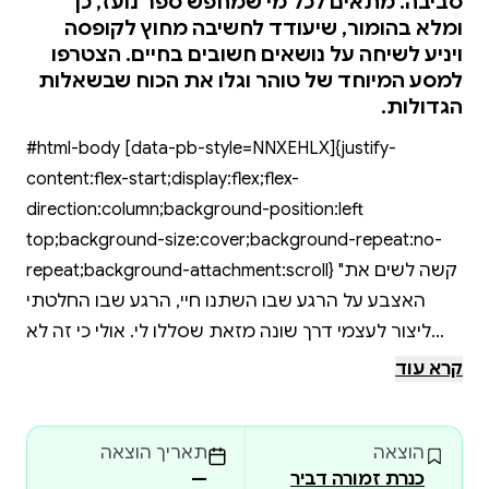
סביבה. מתאים לכל מי שמחפש ספר נועז, כן
ומלא בהומור, שיעודד לחשיבה מחוץ לקופסה
ויניע לשיחה על נושאים חשובים בחיים. הצטרפו
למסע המיוחד של טוהר וגלו את הכוח שבשאלות
הגדולות.
#html-body [data-pb-style=NNXEHLX]{justify-
content:flex-start;display:flex;flex-
direction:column;background-position:left
top;background-size:cover;background-repeat:no-
repeat;background-attachment:scroll} "קשה לשים את
האצבע על הרגע שבו השתנו חיי, הרגע שבו החלטתי
ליצור לעצמי דרך שונה מזאת שסללו לי. אולי כי זה לא
היה רגע אחד, אלא רצף של אירועים קטנים, שהעלו
קרא עוד
שאלות גדולות, והובילו לתהליך הפרידה שלי מאלוהים."
הוצאה
תאריך הוצאה
בנות טובות הולכות לגיהנום הוא רומן גרפי, אוטוביוגרפי,
כנרת זמורה דביר
—
שבו מלאכת חיי היומיום מעלה שאלות הרות גורל על