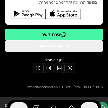
בוקפוד ותהנו מחווית קריאה ברמה אחרת.
במכללת שנקר ועובדת כאומנית
קעקועים ויוצרת קומיקס. ספרה
הראשון בנות טובות הולכות לגיהנום
ראה אור בצרפת.
יצירת קשר
הצצה לספר
הרשמה לניוזלטר
עקבו אחרינו
שטנר 7, גבעת שאול ירושלים |
office@bookpod.co.il
בלוג
שירות לקוחות
מדיניות פרטיות
הצהרת נגישות
תקנון הרשמה לסופרים