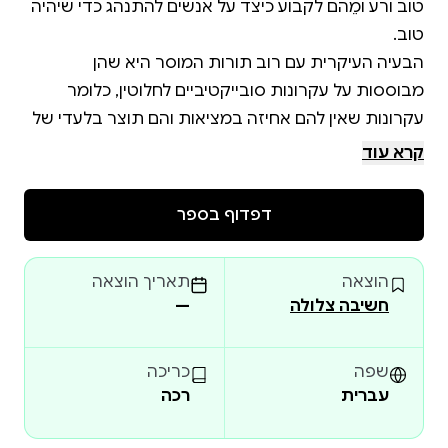
טוב ורע ומֵהם לקבוע כיצד על אנשים להתנהג כדי שיהיה
הבעיה העיקרית עם רוב תורות המוסר היא שהן
מבוססות על עקרונות סובייקטיביים לחלוטין, כלומר
עקרונות שאין להם אחיזה במציאות והם תוצר בלעדי של
המחשבה האנושית. לכן, תורות המוסר השונות נתקלות
קרא עוד
באופן עקבי בסתירות ולעולם אינן מצליחות להגיע
דפדוף בספר
ההכרה בכך שתורות המוסר מבוססות על עקרונות
סובייקטיביים מפחידה אנשים רבים. הם חוששים שאם
הוצאה
תאריך הוצאה
נגלה שאין בסיס יציב תחת עקרונות המוסר, החברה שלנו
חשיבה צלולה
—
מטרתו של כרך זה היא לחשוף את העקרונות הרעועים
שפה
כריכה
עברית
רכה
שעליהם מבוססות רוב תורות המוסר, להציג בבהירות
ובאופן בלתי מתפשר את התפיסות השגויות שעקרונות