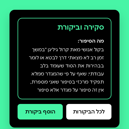
סקירה וביקורת
מה הסיפור:
בקול אנושי מאת קרול גיליגן ''במשך
זמן רב לא מצאתי דרך לבטא או לומר
בבהירות את הסוד שעומד בלב
עבודתי: שאף על פי שהמגדר ממלא
תפקיד מרכזי בסיפור שאני מספרת,
אין זה סיפור על מגדר אלא סיפור
אנושי. לכן שיניתי את הכותרת.'' כך
כותבת פרופ' קרול גיליגן בספרה
לכל הביקורות
הוסף ביקורת
החדש, בקול אנושי, שנכלל ברשימת
הספרים הטובים ביותר של ה-TLS