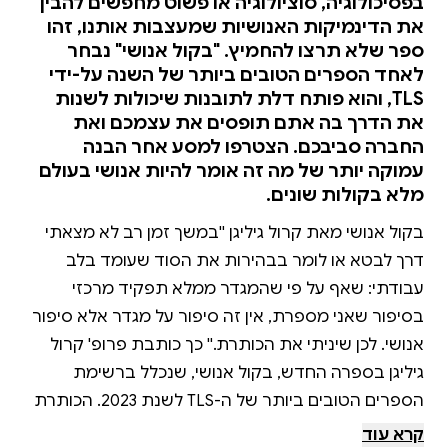
בפסיכולוגיה, סוציולוגיה או פשוט מחפשים להבין
את הדינמיקות האנושיות שמעצבות אותנו, זהו
ספר שלא תרצו להחמיץ. "בקול אנושי" נבחר
לאחד הספרים הטובים ביותר של השנה על-ידי
TLS, והוא פותח דלת לתובנות שיכולות לשנות
את הדרך בה אתם תופסים את עצמכם ואת
החברה סביבכם. הצטרפו למסע אחר הבנה
עמוקה יותר של מה זה אומר להיות אנושי בעולם
מלא בקולות שונים.
בקול אנושי מאת קרול גיליגן ''במשך זמן רב לא מצאתי
דרך לבטא או לומר בבהירות את הסוד שעומד בלב
עבודתי: שאף על פי שהמגדר ממלא תפקיד מרכזי
בסיפור שאני מספרת, אין זה סיפור על מגדר אלא סיפור
אנושי. לכן שיניתי את הכותרת.'' כך כותבת פרופ' קרול
גיליגן בספרה החדש, בקול אנושי, שנכלל ברשימת
הספרים הטובים ביותר של ה-TLS לשנת 2023. הכותרת
''בקול אנושי'' מחליפה את המושג ''בקול שונה'' שטבעה
קרא עוד