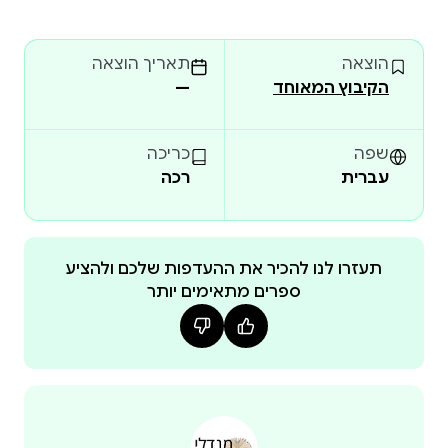
גיליגן בכותרת ספרה פורץ הדרך מ-1982. הקול האנושי,
אומרת עכשיו גיליגן, אינו שונה מן ''הקול הגברי'' אלא
הוצאה
תאריך הוצאה
מהקול הפטריארכלי, זה התובע
הקיבוץ המאוחד
—
שפה
כריכה
עברית
רכה
תעזרו לנו להכיר את ההעדפות שלכם ולהציע
ספרים מתאימים יותר