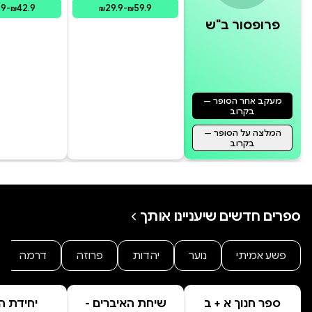
.9
-
42.9
29.9
-
59.9
₪
₪
₪
פרופסור ב"ש
"אפשר לעזוב את שרונה, אבל שרונה
לעולם לא תעזוב אותך."
מעקב אחר הסופר —
בקרוב
המלצה על הסופר —
בקרוב
ספרים חדשים שיעניינו אותך
פשע אמיתי
נוער
יהדות
פרוזה
דרמה
ספר חנוך א + ב
שיחת האיברים -
יחידת ה