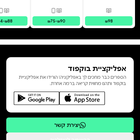
המשפחה הפנימית
| מסע לריפוי
פורמטים זמינים
:
מודפס
פורמטים זמינים
:
מודפס, דיגי
פורמ
בשיטת IFS צ
34
-
88
75
-
90
98
₪
₪
₪
₪
אפליקציית בוקפוד
הספרים כבר מחכים לך באפליקציה! הורידו את אפליקציית
בוקפוד ותהנו מחווית קריאה ברמה אחרת.
יצירת קשר