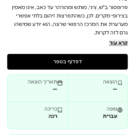
פרופסור ב"ש, ציני, מותש ומהורהר עד כאב, אינו מאמין
בצירופי מקרים. לכן, כשהתפרצות זיהום בלתי אפשרי
מערערת את המרכז הרפואי שרונה, הוא יודע שמישהו
קרא עוד
דפדוף בספר
באולם הרצאות סגור, ב"ש נושא את ההרצאה של חייו,
מנתח לא רק התפרצות, אלא תוכנית נקמה ארוכת שנים.
הוצאה
תאריך הוצאה
מישהו בשרונה הפך רפואה לרצח. מישהו שיודע בדיוק
—
—
איך לרצוח ולגרום לזה להיראות כמו גורל. בשרונה, חלק
"אפשר לעזוב את שרונה, אבל שרונה לעולם לא תעזוב
שפה
כריכה
עברית
רכה
אותך."