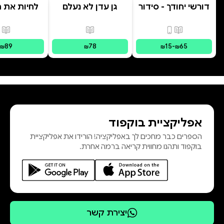
דורשי יחודך - סידור
גן עדן לא נעלם
לחיות את הי
רמב"ם
פורמטים זמינים
:
מודפס, דיגיטלי
פורמטים זמינים
:
מודפס
פור
89
78
15
-
65
₪
₪
₪
₪
אפליקציית בוקפוד
הספרים כבר מחכים לך באפליקציה! הורידו את אפליקציית
בוקפוד ותהנו מחווית קריאה ברמה אחרת.
יצירת קשר