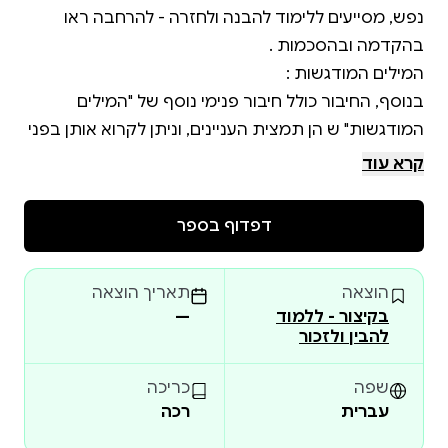
נפש, מסייעים ללימוד להבנה ולחזרה - להרחבה ראו
בנוסף, החיבור כולל חיבור פנימי נוסף של "המילים
המודגשות" ש הן תמצית העניינים, וניתן לקרוא אותן בפני
עצמן כהכנה מהירה לפני הלימוד וכחזרה מהירה ובהירה
קרא עוד
המילים המודגשות הן כלי עזר שמיועד במיוחד למי
דפדוף בספר
שמבקש להשקיע ולרכוש ידיעה אמתית בתלמוד , דבר
שכמעט אין דרך להגיע אליו ללא חזרות מרובות. לאחר
הוצאה
תאריך הוצאה
לימוד ראשוני של כל עניין, ניתן לחזור עליו בזמן קצר מאד,
בקיצור - ללמוד
—
על ידי קריאה של המילים המודגשות בפני עצמן, כך ניתן
להבין ולזכור
לחזור בכל יום על עניינים רבים לפי סדר התלמוד, דרך
שפה
כריכה
עברית
רכה
לחלק זה נוספו 2 מאמרים קצרים + קונטרס בעניין מתן