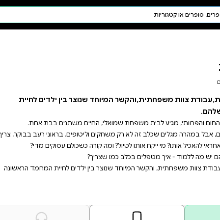
חיפוש AI
דת ויהדות
תפילה
חגים ומועדים
תלמוד
קבלה
וצר בין ילדים לחיית
ופים. בראוני רעב בבוקר, צריך