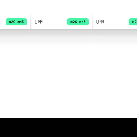
והפרוותי, מגיע לבית משפחת
שמואלי, החיים משתנים בבת
אחת. הילדים נרגשים ושמחים,
אבל במהרה מגלים שכלב זה לא
רק משחקים וליטופים. בראוני רעב
בבוקר, צריך טיול אחר הצהריים. מי
אחראי להאכיל אותו? מי ייקח אותו
לטיול? ומה קורה כשכולם עסוקים
מדי? ההורים מבינים שגם להם יש
מה ללמוד - איך מטפלים בכלב
כמו שצריך? זהו סיפור על אחריות,
הוסף ביקורת
עבודת צוות משפחתית, והקשר
המיוחד שנוצר בין ילדים לחיית
לכל הביקורות
המחמד הראשונה שלהם.