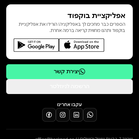
וגם מחוצה לו. העדויות חושפות, בגוף
אפליקציית בוקפוד
ראשון ובאופן בלתי אמצעי, את סיפורם
הספרים כבר מחכים לך באפליקציה! הורידו את אפליקציית
של נשים, גברים וילדים, לכודים בממ"ד
בוקפוד ותהנו מחווית קריאה ברמה אחרת.
לבד או עם משפחה, נלחמים באומץ
בכית
יצירת קשר
הרשמה לניוזלטר
עקבו אחרינו
שטנר 7, גבעת שאול ירושלים |
office@bookpod.co.il