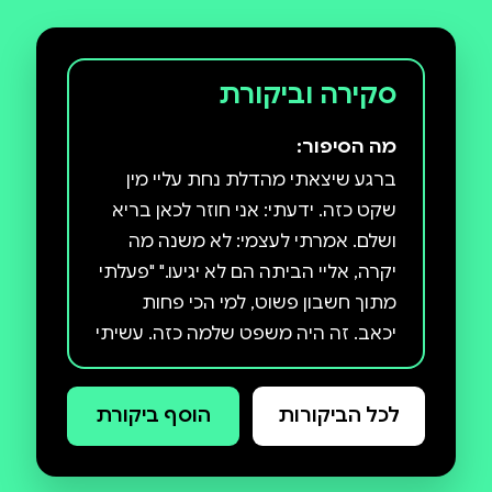
סקירה וביקורת
מה הסיפור:
ברגע שיצאתי מהדלת נחת עליי מין
שקט כזה. ידעתי: אני חוזר לכאן בריא
ושלם. אמרתי לעצמי: לא משנה מה
יקרה, אליי הביתה הם לא יגיעו." "פעלתי
מתוך חשבון פשוט, למי הכי פחות
יכאב. זה היה משפט שלמה כזה. עשיתי
'סדר מוות'. זה נשמע נורא, אבל
סידרתי אותנו אחד אחרי השני בממ"ד
לכל הביקורות
הוסף ביקורת
הקטן במחשבה — מי ייהרג קודם."
"פתאום רכב מקבל טיל אר־פי־ג'י ישר
לתוכו. הרכב עף באוויר, מתפוצץ, עם