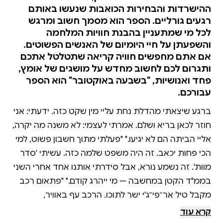
ההישרדות והבחירות הכואבות שנעשו באותם
רגעים גורליים. הספר הוא מסמך חשוב ומרגש
לכל מי שמתעניין בהבנת חוויות המלחמה
והשפעתן על חיי היומיום של האנשים הפשוטים.
אם אתם מחפשים חוויה קריאה שתטלטל אתכם
ותגרום לכם לחשוב מחדש על מושגים של אומץ,
פחד ואנושיות, "בשבעה באוקטובר" הוא הספר
עבורכם.
ברגע שיצאתי מהדלת נחת עליי מין שקט כזה. ידעתי: אני
חוזר לכאן בריא ושלם. אמרתי לעצמי: לא משנה מה יקרה,
אליי הביתה הם לא יגיעו." "פעלתי מתוך חשבון פשוט, למי
הכי פחות יכאב. זה היה משפט שלמה כזה. עשיתי 'סדר
מוות'. זה נשמע נורא, אבל סידרתי אותנו אחד אחרי השני
בממ"ד הקטן במחשבה — מי ייהרג קודם." "פתאום רכב
מקבל טיל אר־פי־ג'י ישר לתוכו. הרכב עף באוויר,
מתפוצץ, עם האנשים בפנים והכל. באותו רגע אני מכבה
קרא עוד
את האוטו, תופס את נועה, מושך אותה ביד, מוציא אותה,