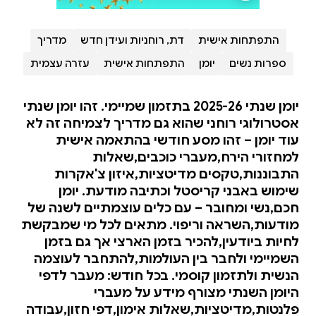
התפתחות אישית
דת, רוחניות ועידן חדש
מדריך
ספרות נשים
יומן
התפתחות אישית
עזרה עצמית
יומן שנתי 2025-26 בתזמון שמיימי. זהו יומן שנתי
אסטרולוגי רוחני שהוא גם מדריך לצמיחה זה לא
עוד יומן – זהו מסע חודשי בהתאמה אישית
למחזורי הירח,מעברי כוכבים,שאלות
התבוננות,טקסים מדיטציות,איזון צ'אקרות
שימוש באבני קריסטל וכתיבה מודעת. יומן
חכם,נשי ומחובר – עם כלים עוצמתיים לשנה של
מודעות,השראה וריפוי. מתאים לכל מי שמבקשת
לחיות ביודעין,להכיר בזמן הארצי אך גם בזמן
השמיימי ולחבר בין העולמות,להתחבר לעוצמה
הנשית ולתזמון קוסמי. בכל חודש: מעבר לדפי
היומן השנתי מצורף מידע על מעברי
פלנטות,מדיטציות,שאלות אימון,דפי חזון,עבודה