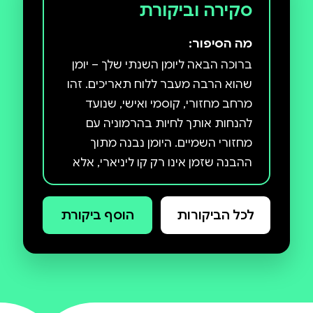
סקירה וביקורת
מה הסיפור:
ברוכה הבאה ליומן השנתי שלך – יומן
שהוא הרבה מעבר ללוח תאריכים. זהו
מרחב מחזורי, קוסמי ואישי, שנועד
להנחות אותך לחיות בהרמוניה עם
מחזורי השמיים. היומן נבנה מתוך
ההבנה שזמן אינו רק קו ליניארי, אלא
לכל הביקורות
הוסף ביקורת
✦ הסבר קצר ופשוט על מעברי
הפלנטות העיקריים והשפעתם
✦נספח ייחודי הכולל ניתוח של הירח
המלא, מולד הירח ומעבר השמש לסימן