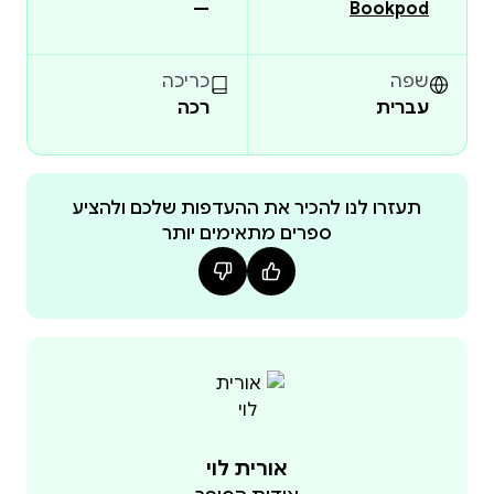
—
Bookpod
✦ דף מעקב למספרי מלאכים – תיעוד של סינכרונים
שפה
כריכה
עברית
רכה
כאסטרולוגית מאמנת אישית ויוצרת היומן נכתב ועוצב
מתוך אהבה למחזוריות הפלנטות השמש והירח,
תעזרו לנו להכיר את ההעדפות שלכם ולהציע
ספרים מתאימים יותר
בהשראת התיאום העדין שבין מעברי הכוכבים לריפוי
אני מזמינה אותך לעצור מדי חודש , להתכוונן, להקשיב
למה שמבקש לנוע – ולחיות ביודעין. מאחלת לך מסע
ייחודי פורה ומעצים ושנה מבורכת .
אורית לוי