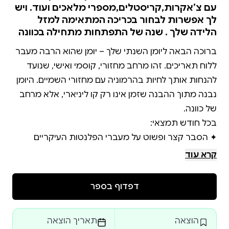
עם צ’אקרות,קריסטלים,מספרי מלאכים ועוד. ויש
לך אפשרות לבחור בכריכה המתאימה למזל
הלידה שלך . שנה של התפתחות מתחילה בכוונה
ברוכה הבאה ליומן השנתי שלך – יומן שהוא הרבה מעבר
ללוח תאריכים. זהו מרחב מחזורי, קוסמי ואישי, שנועד
להנחות אותך לחיות בהרמוניה עם מחזורי השמיים. היומן
נבנה מתוך ההבנה שזמן אינו רק קו ליניארי, אלא מרחב
✦ הסבר קצר ופשוט על מעברי הפלנטות העיקריים
קרא עוד
✦נספח ייחודי הכולל ניתוח של הירח המלא, מולד הירח
דפדוף בספר
✦ דף ייעודי לכתיבת חזון אישי במולד הירח, כדי לעגן
הוצאה
תאריך הוצאה
✦ טקס, מדיטציה , חיבור למלאך מלווה, עבודה עם