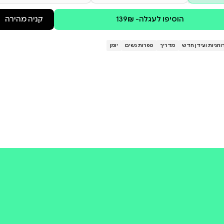
וריות הפלנטות השמש והירח,
 – ולחיות ביודעין. מאחלת לך מסע
קולי
קניה מהירה