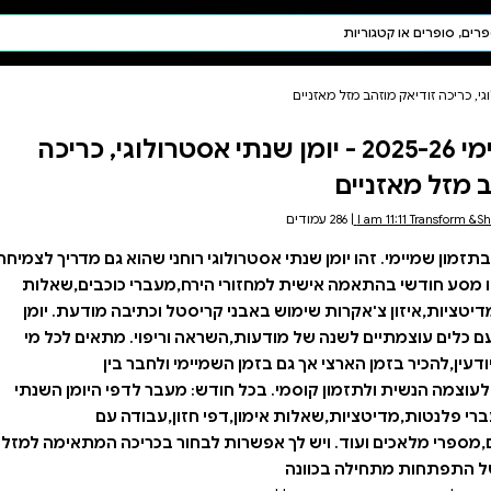
חיפוש AI
דת ויהדות
תפילה
מן שנתי אסטרולוגי, כריכה
חגים ומועדים
תלמוד
קבלה
רולוגי רוחני שהוא גם מדריך לצמיחה
רח,מעברי כוכבים,שאלות
טל וכתיבה מודעת. יומן
 וריפוי. מתאים לכל מי