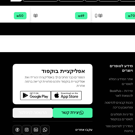
הוסף ביקורת
ומעבר השמש לסימן חדש ✦ דף
ייעודי לכתיבת חזון אישי במולד
לכל הביקורות
הירח, כדי לעגן כוונות חדשות
בהתאם לאנרגיה ✦ טקס,
מדיטציה , חיבור למלאך מלווה,
עבודה עם הצ’אקרות ואבני
קריסטל ✦ דף מעקב למספרי
מלאכים – תיעוד של סינכרונים
ומסרים קוסמיים ✦ שאלות
אימוניות להתבוננות , תרגילי כתיבה
ועוד .. כאסטרולוגית מאמנת
אישית ויוצרת היומן נכתב ועוצב
מתוך אהבה למחזוריות הפלנטות
השמש והירח, בהשראת התיאום
העדין שבין מעברי הכוכבים לריפוי