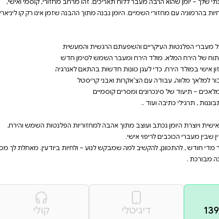
י ולחבר בין
 מעבר לדפי היומן השנתי
זון,עבודה עם
חור בכריכה המתאימה למזל
ו מרחב מחזורי, קוסמי ואישי,
ההבנה שזמן אינו רק קו ליניארי,