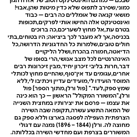
שבכם — כמו גם האינסטינקט הטוב של אזרח הגון
כמוני,שסירב לתפוס שלא כדין מיטות שהן,אבוי!
מושאי קנאה של אומללים כה רבים — כבוד
ואינסטינקט אלה החישו אותי לפרקים,תכופות
בטרם עת,אל מחוץ לשעריכם,כה ברוכים
בכניסה,אך לא מעבר לכך ביציאה; היו בטוחים,בתי
חולים טובים,שלמרות כל החדגוניות הדרושה,כל
הדיאטה,חמורה בהכרח,ושלל הליקויים
האינהרנטיים לכל מצב אנושי,הרי בסופו של
דבר,חרות בליבי זיכרון יחיד,מבין זיכרונות רבים
אחרים,עגומים עד אין־סוף,שהחיים מחוץ לכותלי
המוסד הועידו לי,מועידים עדיין ויכתיבו לי,ללא
שמץ ספק,לעד." [פול ורלן,מתוך הספר] פול
ורלן,"המשורר המקולל" הראשון — כך הוא כינה
את עצמו — פרסם את יצירותיו במחצית השנייה
של המאה התשע עשרה,תקופה שבה השירה
הצרפתית העפילה לפסגה בארצו וללא ספק גם
מחוצה לה. ורלן (1844 – 1896) נמנה עם דגולי
המשוררים בצרפת ועם מחדשי השירה בכללותה.