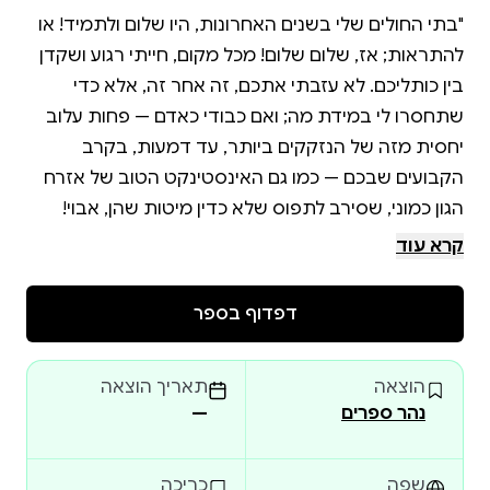
"בתי החולים שלי בשנים האחרונות, היו שלום ולתמיד! או
להתראות; אז, שלום שלום! מכל מקום, חייתי רגוע ושקדן
בין כותליכם. לא עזבתי אתכם, זה אחר זה, אלא כדי
שתחסרו לי במידת מה; ואם כבודי כאדם — פחות עלוב
יחסית מזה של הנזקקים ביותר, עד דמעות, בקרב
הקבועים שבכם — כמו גם האינסטינקט הטוב של אזרח
הגון כמוני, שסירב לתפוס שלא כדין מיטות שהן, אבוי!
מושאי קנאה של אומללים כה רבים — כבוד ואינסטינקט
קרא עוד
אלה החישו אותי לפרקים, תכופות בטרם עת, אל מחוץ
לשעריכם, כה ברוכים בכניסה, אך לא מעבר לכך ביציאה;
דפדוף בספר
היו בטוחים, בתי חולים טובים, שלמרות כל החדגוניות
הדרושה, כל הדיאטה, חמורה בהכרח, ושלל הליקויים
הוצאה
תאריך הוצאה
האינהרנטיים לכל מצב אנושי, הרי בסופו של דבר, חרות
נהר ספרים
—
בליבי זיכרון יחיד, מבין זיכרונות רבים אחרים, עגומים עד
אין־סוף, שהחיים מחוץ לכותלי המוסד הועידו לי, מועידים
עדיין ויכתיבו לי, ללא שמץ ספק, לעד." [פול ורלן, מתוך
שפה
כריכה