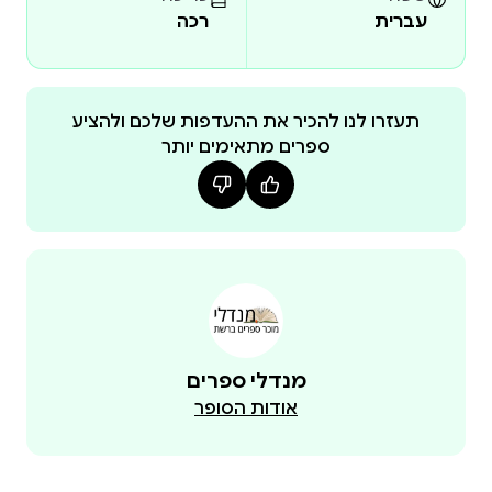
עברית
רכה
פול ורלן, "המשורר המקולל" הראשון — כך הוא כינה את
עצמו — פרסם את יצירותיו במחצית השנייה של המאה
התשע עשרה, תקופה שבה השירה הצרפתית העפילה
תעזרו לנו להכיר את ההעדפות שלכם ולהציע
ספרים מתאימים יותר
לפסגה בארצו וללא ספק גם מחוצה לה. ורלן (1844 –
1896) נמנה עם דגולי המשוררים בצרפת ועם מחדשי
השירה בכללותה.
מנדלי ספרים
אודות הסופר