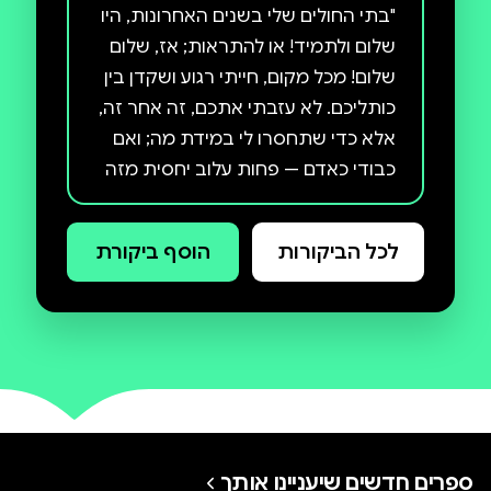
"בתי החולים שלי בשנים האחרונות, היו
שלום ולתמיד! או להתראות; אז, שלום
שלום! מכל מקום, חייתי רגוע ושקדן בין
כותליכם. לא עזבתי אתכם, זה אחר זה,
אלא כדי שתחסרו לי במידת מה; ואם
כבודי כאדם — פחות עלוב יחסית מזה
של הנזקקים ביותר, עד דמעות, בקרב
הקבועים שבכם — כמו גם האינסטינקט
לכל הביקורות
הוסף ביקורת
הטוב של אזרח הגון כמוני, שסירב
לתפוס שלא כדין מיטות שהן, אבוי!
מושאי קנאה של אומללים כה רבים —
כבוד ואינסטינקט אלה החישו אותי
לפרקים, תכופות בטרם עת, אל מחוץ
לשעריכם, כה ברוכים בכניסה, אך לא
מעבר לכך ביציאה; היו בטוחים, בתי
חולים טובים, שלמרות כל החדגוניות
ספרים חדשים שיעניינו אותך