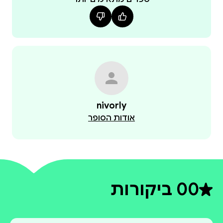
nivorly
אודות הסופר
0
0 ביקורות
דירוג ממוצע 0 מתוך 5