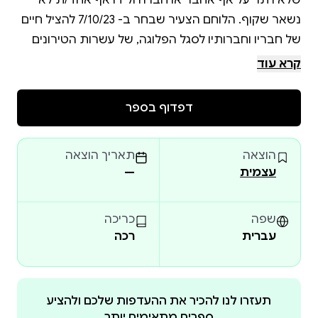
שלא ויתר על אף אחבר או חברה ולידו אף אחד/ת לא
נשאר שקוף. הלוחם הצעיר שבחר ב- 7/10/23 להציל חיים
של חבריו וחברותיו לסגל הפלוגה, של עשרות הטירונים
והטירוניות שלו ושם עצמו לפני כולם, נלחם בגבורה בקרב
קרא עוד
פנים אל פנים מול מחבלי הנוחבה, הצליח באמצעות
לחימה עיקשת שלו ושל חבריו הלוחמים והלחמות למנוע
דפדוף בספר
את חדירת המחבלים ואת כיבוש באח זיקים. באח זיקים
הוצאה
תאריך הוצאה
הספר מספר על עומרי כבן למשפחה המיוחדת הזו, כנער
עצמית
—
וכגבר צעיר, דרך סיפורים קטנים מקבלים את התמונה
הגדולה שהוא היה.
שפה
כריכה
עברית
רכה
תעזרו לנו להכיר את ההעדפות שלכם ולהציע
ספרים מתאימים יותר