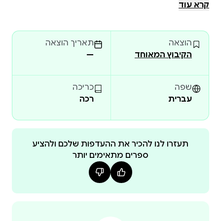
או לא הייתה, מנסה להתיידד עם השקט, נסחפת
קרא עוד
במחשבות בחקר הכלום. בבית השכנה מתרחשים
דברים, בראשה מסתחררים הסיפורים.
הוצאה
תאריך הוצאה
הקיבוץ המאוחד
—
שפה
כריכה
עברית
רכה
תעזרו לנו להכיר את ההעדפות שלכם ולהציע
ספרים מתאימים יותר