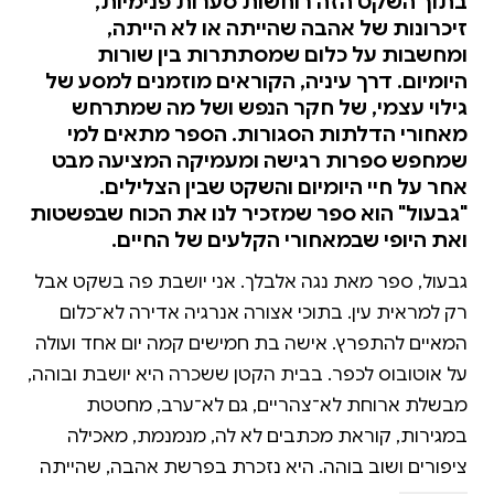
בתוך השקט הזה רוחשות סערות פנימיות,
זיכרונות של אהבה שהייתה או לא הייתה,
ומחשבות על כלום שמסתתרות בין שורות
היומיום. דרך עיניה, הקוראים מוזמנים למסע של
גילוי עצמי, של חקר הנפש ושל מה שמתרחש
מאחורי הדלתות הסגורות. הספר מתאים למי
שמחפש ספרות רגישה ומעמיקה המציעה מבט
אחר על חיי היומיום והשקט שבין הצלילים.
"גבעול" הוא ספר שמזכיר לנו את הכוח שבפשטות
ואת היופי שבמאחורי הקלעים של החיים.
גבעול, ספר מאת נגה אלבלך. אני יושבת פה בשקט אבל
רק למראית עין. בתוכי אצורה אנרגיה אדירה לא־כלום
המאיים להתפרץ. אישה בת חמישים קמה יום אחד ועולה
על אוטובוס לכפר. בבית הקטן ששכרה היא יושבת ובוהה,
מבשלת ארוחת לא־צהריים, גם לא־ערב, מחטטת
במגירות, קוראת מכתבים לא לה, מנמנמת, מאכילה
ציפורים ושוב בוהה. היא נזכרת בפרשת אהבה, שהייתה