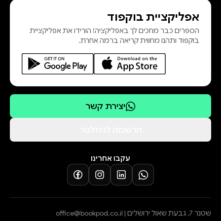
אפליקציית בוקפוד
הספרים כבר מחכים לך באפליקציה! הורידו את אפליקציית
בוקפוד ותהנו מחווית קריאה ברמה אחרת.
יצירת קשר
הרשמה לניוזלטר
עקבו אחרינו
שטנר 7, גבעת שאול ירושלים |
office@bookpod.co.il