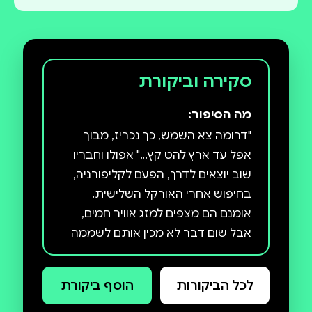
סקירה וביקורת
מה הסיפור:
"דרומה צא השמש, כך נכריז, מבוך
אפל עד ארץ להט קץ..." אפולו וחבריו
שוב יוצאים לדרך, הפעם לקליפורניה,
בחיפוש אחרי האורקל השלישית.
אומנם הם מצפים למזג אוויר חמים,
אבל שום דבר לא מכין אותם לשממה
שהם פוגשים - מבוך לוהט מתפרש
מתחת לפני האדמה והופך את הארץ
לכל הביקורות
הוסף ביקורת
הירוקה למדבר! לרוע מזלו של אל
השמש, הנבואה שולחת אותו אל