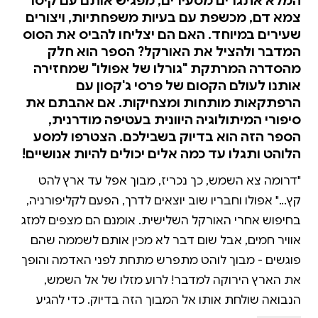
המלא אתגרים מסעירים, מפגיש אותם עם קיסר
צמא דם, מכשפת עם בעיות משפחתיות, ויצורים
שעירים במיוחד. האם הם יצליחו להביס את הסוס
המדבר ולהציל את האורקל? הספר הוא חלק
מהסדרה המרתקת "גורלו של אפולו" שמחזירה
אותנו לעולם הקסום של פרסי ג'קסון עם
הרפתקאות מותחות ומצחיקות. אם אהבתם את
סיפורי המיתולוגיה היוונית בעטיפה מודרנית,
הספר הזה הוא בדיוק בשבילכם. הצטרפו למסע
הלוהט ותגלו עד כמה אלים יכולים להיות אנושיים!
"דרומה צא השמש, כך נכריז, מבוך אפל עד ארץ להט
קץ..." אפולו וחבריו שוב יוצאים לדרך, הפעם לקליפורניה,
בחיפוש אחרי האורקל השלישית. אומנם הם מצפים למזג
אוויר חמים, אבל שום דבר לא מכין אותם לשממה שהם
פוגשים - מבוך לוהט מתפרש מתחת לפני האדמה והופך
את הארץ הירוקה למדבר! לרוע מזלו של אל השמש,
הנבואה שולחת אותו אל המבוך הזה בדיוק. כדי להגיע