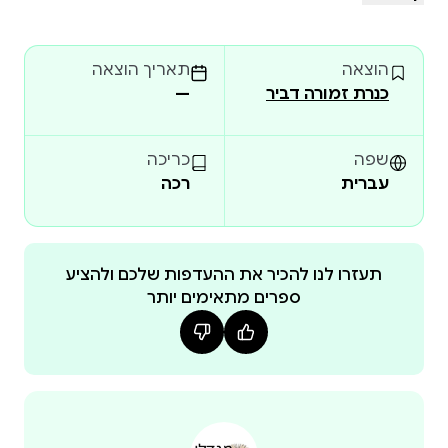
וְהַשֵּׁנִי — הַאִם הַכִּתָּה שֶׁלָּהֶם תַּצְלִיחַ לְהַצִּיל אֶת כְּבוֹדָהּ
בְּטוּרְנִיר הַכַּדּוּרֶגֶל הַמִּתְקָרֵב? כְּשֶׁגַּלִּי מְגַלָּה אֶת הַסּוֹד
הוצאה
תאריך הוצאה
הַגָּדוֹל שֶׁל הַחֲדַשְׁדּוּשׁ, הִיא צְרִיכָה לְהַחְלִיט אִם לִשְׁמֹר לוֹ
כנרת זמורה דביר
—
אֱמוּנִים אוֹ לַחְשֹף אֶת סוֹדוֹ הַכּוֹאֵב בִּפְנֵי חַבְרֵי הַיַּלְדוּת
שֶׁלָּהּ. בְּמִי הִיא תִּבְחַר? וְאֵיךְ זֶה יַשְׁפִּיעַ עַל הַמִּשְׂחָק הַ
שפה
כריכה
עברית
רכה
תעזרו לנו להכיר את ההעדפות שלכם ולהציע
ספרים מתאימים יותר