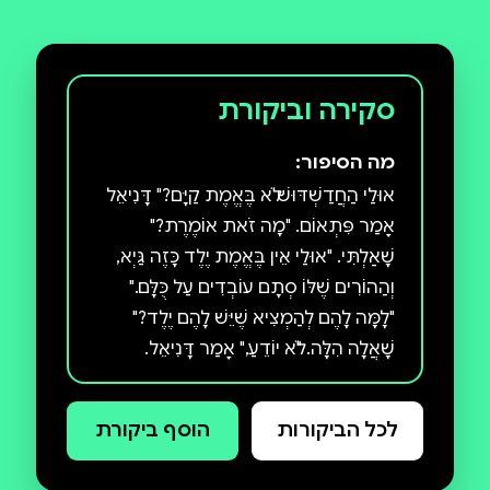
סקירה וביקורת
מה הסיפור:
אוּלַי הַחֲדַשְׁדּוּשׁ לֹא בֶּאֱמֶת קַיָּם?" דָּנִיאֵל
אָמַר פִּתְאוֹם. "מָה זֹאת אוֹמֶרֶת?"
שָׁאַלְתִּי. "אוּלַי אֵין בֶּאֱמֶת יֶלֶד כָּזֶה גַּיְא,
וְהַהוֹרִים שֶׁלּוֹ סְתָם עוֹבְדִים עַל כֻּלָּם."
"לָמָּה לָהֶם לְהַמְצִיא שֶׁיֵּשׁ לָהֶם יֶלֶד?"
שָׁאֲלָה הִלָּה. "לֹא יוֹדֵעַ," אָמַר דָּנִיאֵל.
"לְדַעְתִּי, גַּיְא דַּוְקָא כֵּן קַיָּם," אָמְרָה הִלָּה,
"וְהַהוֹרִים שֶׁלּוֹ כּוֹלְאִים אוֹתוֹ בַּבַּיִת וְלֹא
לכל הביקורות
הוסף ביקורת
מַרְשִׁים לוֹ לָצֵאת..." שְׁנֵי דְּבָרִים
מַסְעִירִים אֶת גַּלִּי וְהַחֲבֵרִים שֶׁלָּהּ בְּסוֹף