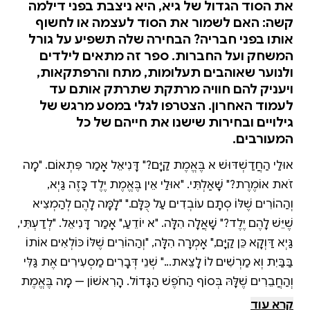
את הסוד הגדול של גיא, היא ניצבת בפני דילמה
קשה: האם לשמור את הסוד לעצמה או לחשוף
אותו בפני חבריה? הבחירה שלה תשפיע על גורל
המשחק ועל החברות. ספר זה מתאים לילדים
ולנוער שאוהבים תעלומות, מתח והרפתקאות,
ויעניק להם חוויה מרתקת שתרתק אותם עד
לעמוד האחרון. הצטרפו לגלי במסע מרגש של
גילויים ובחירות שישנו את חייהם של כל
המעורבים.
אוּלַי הַחֲדַשְׁדּוּשׁ לֹא בֶּאֱמֶת קַיָּם?" דָּנִיאֵל אָמַר פִּתְאוֹם. "מָה
זֹאת אוֹמֶרֶת?" שָׁאַלְתִּי. "אוּלַי אֵין בֶּאֱמֶת יֶלֶד כָּזֶה גַּיְא,
וְהַהוֹרִים שֶׁלּוֹ סְתָם עוֹבְדִים עַל כֻּלָּם." "לָמָּה לָהֶם לְהַמְצִיא
שֶׁיֵּשׁ לָהֶם יֶלֶד?" שָׁאֲלָה הִלָּה. "לֹא יוֹדֵעַ," אָמַר דָּנִיאֵל. "לְדַעְתִּי,
גַּיְא דַּוְקָא כֵּן קַיָּם," אָמְרָה הִלָּה, "וְהַהוֹרִים שֶׁלּוֹ כּוֹלְאִים אוֹתוֹ
בַּבַּיִת וְלֹא מַרְשִׁים לוֹ לָצֵאת..." שְׁנֵי דְּבָרִים מַסְעִירִים אֶת גַּלִּי
וְהַחֲבֵרִים שֶׁלָּהּ בְּסוֹף הַחֹפֶשׁ הַגָּדוֹל. הָרִאשׁוֹן — מָה בֶּאֱמֶת
קוֹרֶה שָׁם בַּבַּיִת שֶׁל הַחֲדַשְׁדּוּשׁ, הַיֶּלֶד הֶחָדָשׁ בַּקִּבּוּץ?
קרא עוד