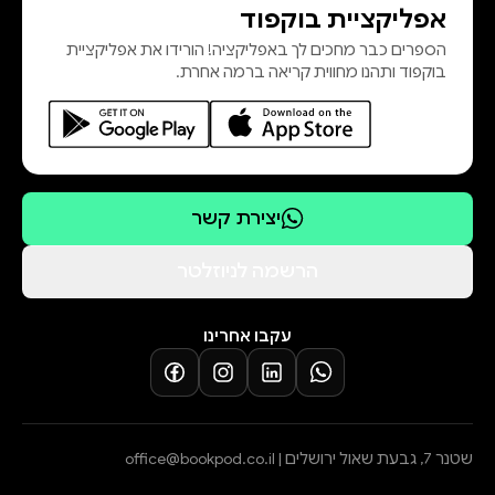
אפליקציית בוקפוד
הספרים כבר מחכים לך באפליקציה! הורידו את אפליקציית
בוקפוד ותהנו מחווית קריאה ברמה אחרת.
יצירת קשר
הרשמה לניוזלטר
עקבו אחרינו
שטנר 7, גבעת שאול ירושלים |
office@bookpod.co.il