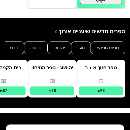
בקרוב
ספרים חדשים שיעניינו אותך
ספורט ופנאי
נוער
יהדות
פרוזה
דרמה
ספר חנוך א + ב
יהושע - ספר הנצחון
בית הקפה
היקו
פורמטים זמינים
:
מודפס
פורמטים זמינים
:
מודפס
פור
87
88
98
₪
₪
₪