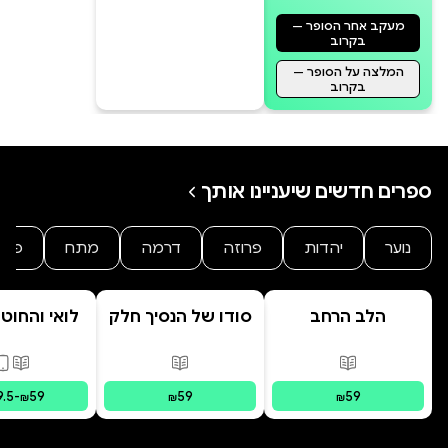
מעקב אחר הסופר —
בקרוב
המלצה על הסופר —
בקרוב
ספרים חדשים שיעניינו אותך
נוער
יהדות
פרוזה
דרמה
מתח
פנט
הלב הרחב
סודו של הנסיך חלק
לואי והחוט
ב' סוד הנסיך
- הרפתקת 
הנסתר
המרחפ
פורמטים זמינים
:
מודפס
פורמטים זמינים
:
מודפס
פורמ
9.5
-
59
59
59
₪
₪
₪