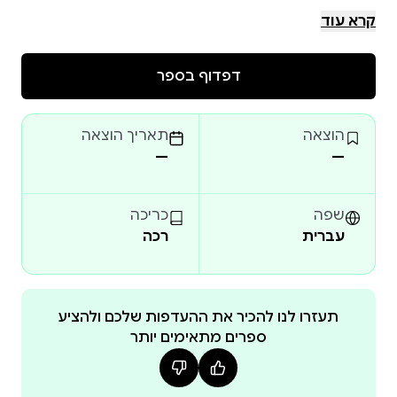
"גיבורה בפיג'מה" הוא סיפור שילדים יבקשו לשמוע שוב
קרא עוד
דפדוף בספר
"סיפור מקסים שהפך לאהוב במיוחד על בתי. היא
מבקשת אותו כל לילה!"
הוצאה
תאריך הוצאה
—
—
שפה
כריכה
עברית
רכה
תעזרו לנו להכיר את ההעדפות שלכם ולהציע
ספרים מתאימים יותר