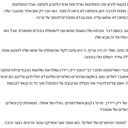
סדרות המצליחות שלו כמו
ורים במסע מרתק שלא תוכלו
#html-body [
direction:column;backgrou
בל. הוא התעורר משינה ארוכה וגילה שאיבד את
גיע למחנה, אבל המפלצות
 זוכר רק שם אחד מהעבר שלו -
ת גיבורים מפוארת, אבל הוא
שהשתלט על אמא שלה לשכנע אותה