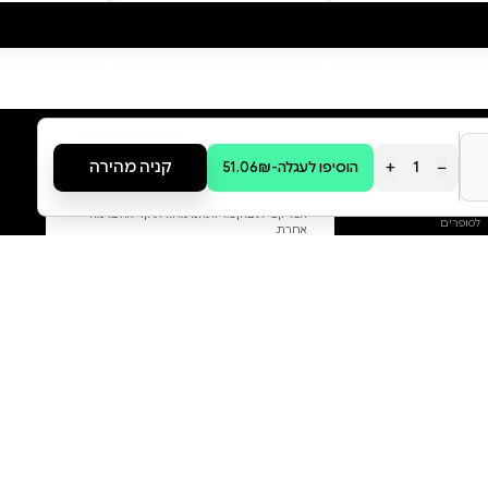
סקירה וביקורת
מה הסיפור:
#html-body [data-pb-
style=NS8IHT7]{justify-
content:flex-
start;display:flex;flex-
direction:column;background-
position:left top;background-
size:cover;background-
repeat:no-repeat;background-
attachment:scroll} פרסי מבולבל.
הוא התעורר משינה ארוכה וגילה
שאיבד את הזיכרון שלו. הוא מצליח