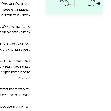
בדיוק בשבילכם. מתאים לכל חובבי ריק ריירדן וה
 והאולימפיים" ו"גורלו של אפולו". הצטרפו לגיב
data-pb-style=NS8IHT7]{justify-content:flex-start;displ
nd-position:left top;background-size:cover;backgrou
repeat;background-attachment:scroll} פרסי מבול
הוא מצליח בקושי להרוג את המפלצות שרודפות אחריו ולה
שארות מתות להרבה זמן, והמחנה לא נראה לו מוכר. הוא
וא לא טוב בשום דבר. סבתא שלו טוענת שהוא נצר לשושל
ורה להיות מתה. ואולי זה היה עדיף, כי היא נתנה לקול 