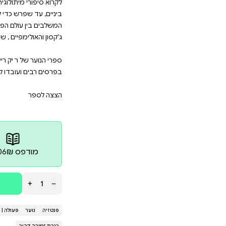
רת גיבורי האולימפוס מחבר רבי־המכר ריק ריירדן שול
בארץ שמעבר לאלים. שם, במקום שההורים האלוהיים שלהם 
הנקמנית. האם יצליחו להסיר את הקללה שרובצת על המחנה
לוגיות של ריק ריירדן : פרסי ג'קסון והאולימפיים , גורלו 
זכה לכינוי "מספר הסיפורים של האלים", הוא סופר נוער אמ
לקרוא סיפורי מיתולוג
רש כדי להקדיש את כל זמנו לכתיבה. כשבנו ביקש ממנו סיפ