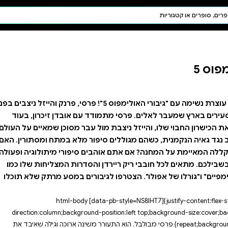
חיפוש AI
דת ויהדות
תפילה
חגים ומועדים
תלמוד
קבלה
רפתקה עוצרת נשימה עם "גיבורי האולימפוס 5"! פרסי, פרנק והייזל ניצבים בפני
ם אובדן זיכרון, בעוד
עבר מסוכן שמאיים על העולם.
ר מלא במתח ומסתורין. האם
 סיפורי מיתולוגיה ופעולה,