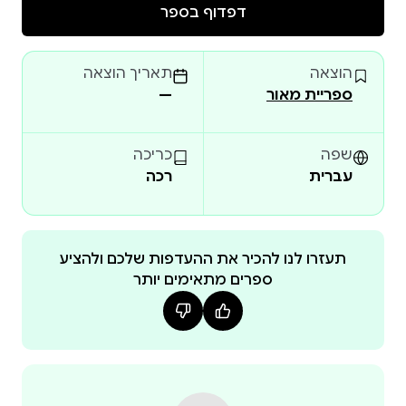
דפדוף בספר
הערך המוסף שלכם: בסוף הספר מחכה לכם פרק מיוחד:
"אתגר לילדים ו אוסף שאלות לשיחה וכלים פשוטים
הוצאה
תאריך הוצאה
ספריית מאור
—
כלים רגשיים לחיים: הספר לא רק מספר סיפור, הוא
מעניק לכם ולהם דרך יצירתית ללמוד יחד על דחיית
סיפוקים, התחשבות באחר וניהול רגשות - בדרך נעימה
שפה
כריכה
עברית
רכה
זמן איכות משפחתי: הסיפור פותח פתח לשיח פתוח,
הצטרפו לג'יג'י בהרפתקה של חברות, ותגלו יחד שדברים
תעזרו לנו להכיר את ההעדפות שלכם ולהציע
ספרים מתאימים יותר
טובים באמת שווים את ההמתנה - ושסבלנות היא קסם
שאפשר ללמוד.