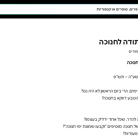
חיפוש AI
דת ויהדות
תפילה
חגים ומועדים
תלמוד
קבלה