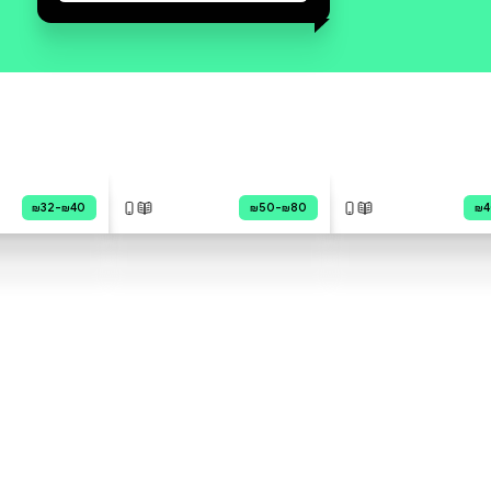
סקירה וביקורת
מה הסיפור:
להאיר את החנוכה עם עלוני קול
תודה - תשע"ה – תש"פ מדוע
מדליקים שמונה ימים, הרי ביום
הראשון לא היה נס? מדוע תקנו