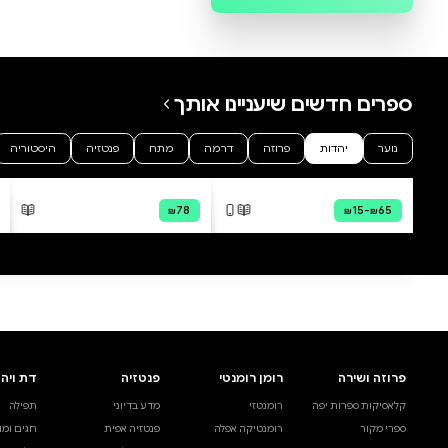
0 ביקורות
להוספת ביקורת
סודו של אוזן המן
שיעורי קו