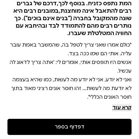
המת נתפס כזניח. בנוסף לכך,דרכם של גברים
רבים להתאבל אינה מוחצנת,במובנים רבים היא
שונה מהמקובל בחברה ("בנים אינם בוכים"). כך
נותרים רבים מהם להתמודד לבד ובהיחבא עם
החוויה המטלטלת שעברו.
"כולם אמרו שאני צריך לטפל בה, שהמשבר באמת עובר
אנשים היו תופסים אותי, אומרים לי: 'אתה צריך לדאוג לה
ואני לא יודע, אני לא יודע מה לעשות, כמו שהיא בעצמה
לא יודעת מה לעשות… זהו חוסר אונים רציני מאוד בתוך
קרא עוד
"הרגשתי מפורק לגמרי, מפורק כמו שבחיים לא הייתי,
והיום יש לנו שני בנים וצלקת. זה אף פעם לא יהיה
דפדוף בספר