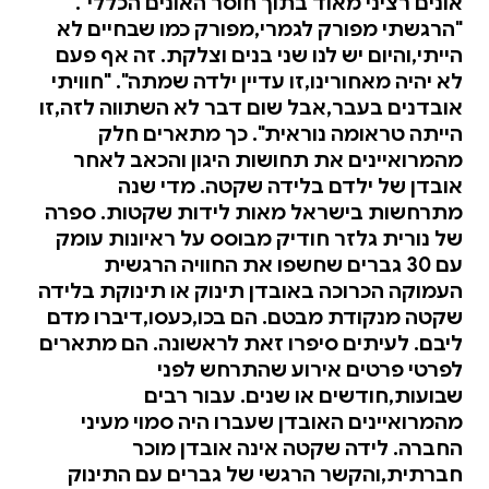
אונים רציני מאוד בתוך חוסר האונים הכללי".
"הרגשתי מפורק לגמרי,מפורק כמו שבחיים לא
הייתי,והיום יש לנו שני בנים וצלקת. זה אף פעם
לא יהיה מאחורינו,זו עדיין ילדה שמתה". "חוויתי
אובדנים בעבר,אבל שום דבר לא השתווה לזה,זו
הייתה טראומה נוראית". כך מתארים חלק
מהמרואיינים את תחושות היגון והכאב לאחר
אובדן של ילדם בלידה שקטה. מדי שנה
מתרחשות בישראל מאות לידות שקטות. ספרה
של נורית גלזר חודיק מבוסס על ראיונות עומק
עם 30 גברים שחשפו את החוויה הרגשית
העמוקה הכרוכה באובדן תינוק או תינוקת בלידה
שקטה מנקודת מבטם. הם בכו,כעסו,דיברו מדם
ליבם. לעיתים סיפרו זאת לראשונה. הם מתארים
לפרטי פרטים אירוע שהתרחש לפני
שבועות,חודשים או שנים. עבור רבים
מהמרואיינים האובדן שעברו היה סמוי מעיני
החברה. לידה שקטה אינה אובדן מוכר
חברתית,והקשר הרגשי של גברים עם התינוק