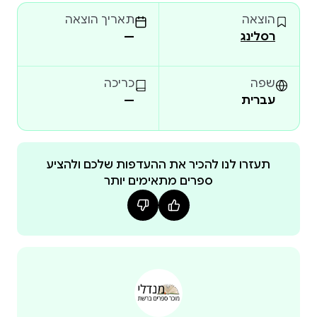
הוצאה
תאריך הוצאה
"חוויתי אובדנים בעבר, אבל שום דבר לא השתווה לזה, זו
רסלינג
—
כך מתארים חלק מהמרואיינים את תחושות היגון והכאב
שפה
כריכה
עברית
—
מדי שנה מתרחשות בישראל מאות לידות שקטות. ספרה
של נורית גלזר חודיק מבוסס על ראיונות עומק עם 30
תעזרו לנו להכיר את ההעדפות שלכם ולהציע
ספרים מתאימים יותר
גברים שחשפו את החוויה הרגשית העמוקה הכרוכה
באובדן תינוק או תינוקת בלידה שקטה מנקודת מבטם.
הם בכו, כעסו, דיברו מדם ליבם. לעיתים סיפרו זאת
לראשונה. הם מתארים לפרטי פרטים אירוע שהתרחש
לפני שבועות, חודשים או שנים. עבור רבים מהמרואיינים
האובדן שעברו היה סמוי מעיני החברה. לידה שקטה אינה
אובדן מוכר חברתית, והקשר הרגשי של גברים עם