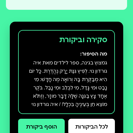
סקירה וביקורת
מה הסיפור:
גמצוץ בגינה, ספר לילדים מאת איה
גורדון נוי. לְפִּיץ גִּנַּת יָרָק נֶהֱדֶרֶת. כָּל יוֹם
הִיא מְבַקֶּרֶת בָּהּ וְרוֹאָה מֶה חָדָשׁ: מִי
נָבַט וּמִי גָּדַל, מִי לִבְלֵב וּמִי נָבַל. בֹּקֶר
אֶחָד צָץ בַּגִּנָּה שֶׁלָּהּ דָּבָר מוּזָר, וְזֶה לֹא
מוֹצֵא חֵן בְּעֵינֶיהָ בִּכְלָל! / איה גורדון נוי
איירה ספרים רבים לפעוטות ולילדים.
היא גרה ועובדת בכפר קטן שבו היא
לכל הביקורות
הוסף ביקורת
מגדלת ירקות, ולפעמים גם מארחת