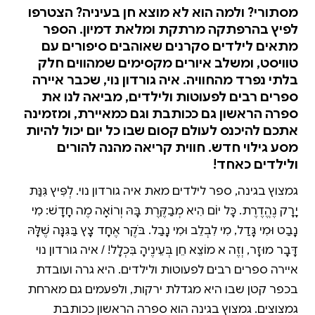
מסתורי? ולמה הוא לא מוצא חן בעיניה? הצטרפו
לפיץ בהרפתקה מרתקת ומלאת דמיון. הספר
מתאים לילדים סקרנים שאוהבים סיפורים עם
טוויסט, ומשלב איורים מקסימים שמהווים חלק
בלתי נפרד מהחוויה. איה גורדון נוי, שכבר איירה
ספרים רבים לפעוטות ולילדים, מביאה לנו את
ספרה הראשון גם ככותבת וגם כמאיירת, ומזמינה
אתכם להיכנס לעולם קסום שבו כל יום יכול להיות
מסע גילוי חדש. חווית קריאה מהנה להורים
ולילדים כאחד!
גמצוץ בגינה, ספר לילדים מאת איה גורדון נוי. לְפִּיץ גִּנַּת
יָרָק נֶהֱדֶרֶת. כָּל יוֹם הִיא מְבַקֶּרֶת בָּהּ וְרוֹאָה מֶה חָדָשׁ: מִי
נָבַט וּמִי גָּדַל, מִי לִבְלֵב וּמִי נָבַל. בֹּקֶר אֶחָד צָץ בַּגִּנָּה שֶׁלָּהּ
דָּבָר מוּזָר, וְזֶה לֹא מוֹצֵא חֵן בְּעֵינֶיהָ בִּכְלָל! / איה גורדון נוי
איירה ספרים רבים לפעוטות ולילדים. היא גרה ועובדת
בכפר קטן שבו היא מגדלת ירקות, ולפעמים גם מארחת
גמצוצים. גמצוץ בגינה הוא ספרה הראשון ככותבת