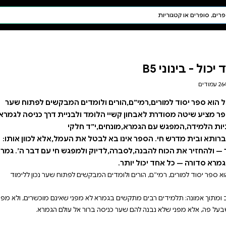
חיפוש AI
דת ויהדות
תפילה
חגים ומועדים
תלמוד
קבלה
מדים המבקשים לפתוח שער
 ולבניית דרך כניסה לגמרא:
 חלקי
חי. הספר אינו בא לבטל את העמל,אלא לכוון אותו:
להסיר בלבול מיותר — ולהחזיר את הכוח להבנה,לסברה,לדיוק ולמפגש חי עם דבר ה׳. גמרא