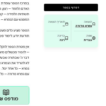
ל. עם גמרא סדורה — כל אחד יכול יותר.
 יכול הוא ספר יסוד למורים, רמי״ם, הורים ולומדים המב
וך כאב ומתוך אמונה: תלמידים רבים מתקשים בגמרא לא 
ם מעשיים להבנת הקושי ולבניית הדרך: מונחים כתמרורי דרך