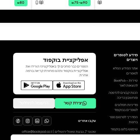
לכל הביקורות
תשתיות הלמידה — קריאה, הבנת
הנקרא, קשב, זיכרון עבודה, ארגון
מידע והבעה. המפגש עם הגמרא
— ארמית, מונחים, מבנה הסוגיה,
י״ד חלקי הסוגיה, פשט, עיון ובית
מדרש חי. הספר מציע כלים
מעשיים להבנת הקושי ולבניית
הדרך: מונחים כתמרורי דרך, מיפוי
קשיים, כרטיסי ניווט, תודעת יודע,
לימוד פשט, פתיחה לעיון, חברותא,
ומבט חדש על תפקיד גמרא
סדורה בלימוד. אין מטרת הספר
להקל ראש בעמל התורה. להפך:
הוא מבקש להבדיל בין עמל של
בלבול לבין עמל של תורה — להסיר