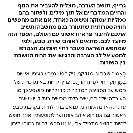
גרייף, תושב הערבה, מצליח להעביר את הנוף
והחיים המדבריים אל תוך מילים, ולשזור בהם
סמליות עמוקה ופשוטה כאחד. אם אתם מחפשים
חוויה ספרותית שתעורר בכם מחשבה ותשיב
אתכם לחיבור פראי וראשוני עם העולם, הספר הזה
מיועד לכם. מתאים לאוהבי שירה, טבע, ולמי
שמחפש השראה מעבר לחיי היומיום. הצטרפו
למסע אל לב הערבה והרגישו את הרוח הנושבת
בין השורות.
הָאָסִיר שֶׁבְּתוֹכִי מִזְדַּקֵּף, זִיק חֹפֶשׁ נִפְרָע בְּעֵינָיו; אֵי שָׁם
בַּמֶּרְחָק הֵחֵל לִפְרֹחַ הָרֹתֶם. צריך לחיות באינטימיות של
ממש עם הסביבה המדברית כדי להיות מושפע כך מן
העובדה שלרותם, שיח בלתי מרשים בעליל, יש שעת
עדנה. האדם המודרני, גם אם בחר לחיות בקרבת טבע
ראשוני וגם אם הוא אוהב אותו וער לתופעותיו, איננו חופשי
להיות בקשר מתמיד אתו, איננו חפשי להיות כמוהו. לירון
גרייף תופס את המצב הזה כמאסר, ומנקודת מוצא זו