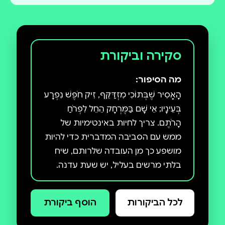
סקירה וביקורת
מה הסיפור:
הָאָסִיר שֶׁבְּתוֹכִי מִזְדַּקֵּף, זִיק חֹפֶשׁ נִפְרָע
בְּעֵינָיו; אֵי שָׁם בַּמֶּרְחָק הֵחֵל לִפְרֹחַ
הָרֹתֶם. צריך לחיות באינטימיות של
ממש עם הסביבה המדברית כדי להיות
מושפע כך מן העובדה שלרותם, שיח
בלתי מרשים בעליל, יש שעת עדנה.
האדם המודרני, גם אם בחר לחיות
בקרבת טבע ראשוני וגם אם הוא אוהב
לכל הביקורות
הוסף ביקורת
אותו וער לתופעותיו, איננו חופשי להיות
בקשר מתמיד אתו, איננו חפשי להיות