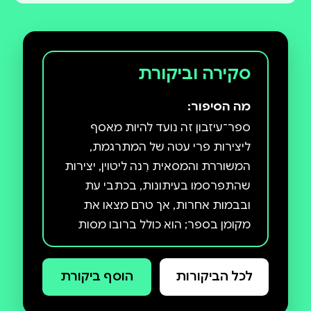
סקירה וביקורת
מה הסיפור:
ספר־עיזבון זה נועד להיות מאסף
ליצירות פרי עטה של המתרגמת,
המשוררת והמסאית רִנה ליטוין, יצירות
שהתפרסמו בעיתונות, בכתבי עת
ובבמות אחרות, אך טרם מצאו את
מקומן בספר; הוא כולל ברובו מסות
שכתבה וכן מִגוון תרגומים. עוד נכללו בו
במשורה אי־אלו יצירות שראו אור
לכל הביקורות
הוסף ביקורת
בספרים שאזלו לפני שנים רבות. אלה
מעניקים מושג על היבט פחות מוכּר