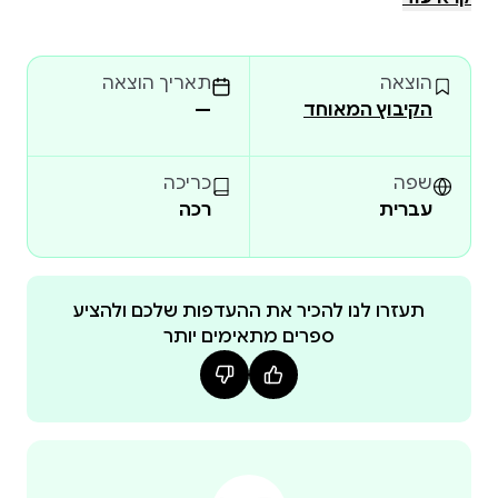
פרופסור לספרות עברית מאוניברסיטת תל־אביב,
הסוקרת את כתיבתה המסאית של ליטוין. רִנה ליטוין
הוצאה
תאריך הוצאה
נולדה בהונג קונג בשנת 1939 וגדלה בעיר טיאנזין משנת
הקיבוץ המאוחד
—
1941 עד עליית המשפחה לישראל ב־1949. חיברה מסות
ופרסמה רשימות ביקורת בנושאים נרחבים של הספרות
והתרבות, ותִרגמה ממיטב הספרות העולמית: פוקנר,
שפה
כריכה
טולסטוי, לואיס קרול, לורקה ופושקין. במרוצת השנים
עברית
רכה
זכתה בין השאר בפרס ראש הממשלה, בפרס ברנשטיין,
בפרס טשרניחובסקי ובפרס משרד התרבות ליצירה.
תעזרו לנו להכיר את ההעדפות שלכם ולהציע
ספרים מתאימים יותר