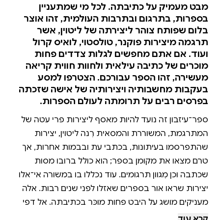
מבט מעמיק על כתיבתה. לכל מי שמתעניין
בספרות, בתרגום ובתרבות העולמית, זהו אוצר
בלום שפותח צוהר ליצירתה של ליטוין, אשר
תרגמה מיצירות פוקנר, טולסטוי, לואיס קרול
ועוד. אם אתם מחפשים לגלות צדדים פחות
מוכרים של כתיבה עילאית ולחוות חווית קריאה
מעשירה, זהו הספר עבורכם. הצטרפו למסע
בעקבות מחשבותיה ויצירותיה של אישה שזכתה
בפרסים רבים על תרומתה לעולם הספרות.
ספר־עיזבון זה נועד להיות מאסף ליצירות פרי עטה של
המתרגמת, המשוררת והמסאית רִנה ליטוין, יצירות
שהתפרסמו בעיתונות, בכתבי עת ובבמות אחרות, אך
טרם מצאו את מקומן בספר; הוא כולל ברובו מסות
שכתבה וכן מִגוון תרגומים. עוד נכללו בו במשורה אי־אלו
יצירות שראו אור בספרים שאזלו לפני שנים רבות. אלה
מעניקים מושג על היבט פחות מוכּר בכתיבתה. אל דפי
המבחר נלווית אחרית דבר מקיפה מאת אבנר הולצמן,
קרא עוד