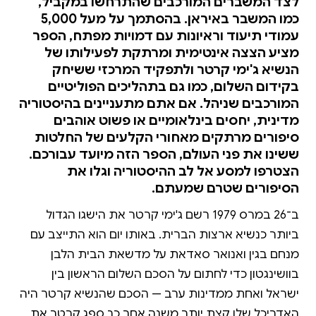
לצד המשברים המורכבים שהתרחשו במקביל,
כמו המשבר באיראן. בהסתמך על מעל 5,000
עמודי תיעוד וראיונות עם דמויות מפתח, הספר
מציע הצצה אינטימית ומרתקת לפעילותו של
הנשיא ג'ימי קרטר ולתפקיד המרכזי ששיחק
בקידום השלום, כמו גם בתהליכים הפוליטיים
המורכבים שניהל. אם אתם מתעניינים בהיסטוריה
מדינית, יחסים בינלאומיים או פשוט אוהבים
סיפורים מרתקים מאחורי הקלעים של החלטות
ששינו את פני העולם, הספר הזה מיועד עבורכם.
הצטרפו למסע אל לב ההיסטוריה וגלו את
הסיפורים שטרם שמעתם.
ב־26 במרס 1979 רשם ג'ימי קרטר את הישגו הגדול
ביותר כנשיא ארצות הברית. באותו יום הוא התייצב עם
מנחם בגין ואנואר סאדאת על מדשאת הבית הלבן
בוושינגטון כדי לחתום על הסכם השלום הראשון בין
ישראל ואחת ממדינות ערב — הסכם שהנשיא קרטר היה
האדריכל שלו.קצת יותר משנה אחר כך ספג קרטר את