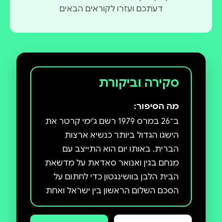
דעתכם ועזרו לקוראים הבאים
סקירה וביקורת
מה הסיפור:
ב־26 במרס 1979 רשם ג'ימי קרטר את
הישגו הגדול ביותר כנשיא ארצות
הברית. באותו יום הוא התייצב עם
מנחם בגין ואנואר סאדאת על מדשאת
הבית הלבן בוושינגטון כדי לחתום על
הסכם השלום הראשון בין ישראל ואחת
ממדינות ערב — הסכם שהנשיא קרטר
היה האדריכל שלו.קצת יותר משנה